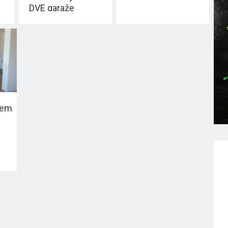
DVE garaže
jem