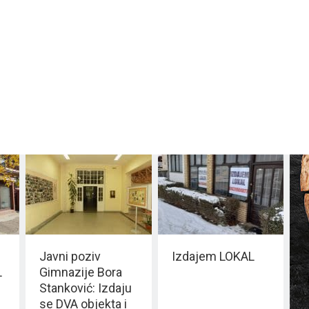
Javni poziv
Izdajem LOKAL
L
Gimnazije Bora
Stanković: Izdaju
se DVA objekta i