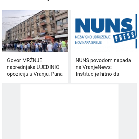
Govor MRŽNJE
NUNS povodom napada
naprednjaka UJEDINIO
na VranjeNews:
opoziciju u Vranju: Puna
Institucije hitno da
podrška novinarima
reaguju na neprimeren
portala VranjeNEWS
govor SNS-a u Vranju