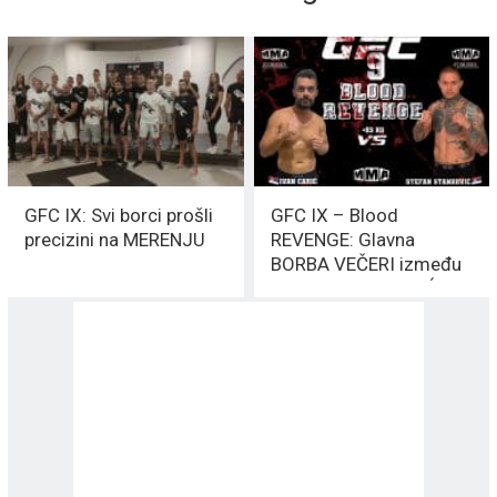
GFC IX: Svi borci prošli
GFC IX – Blood
precizini na MERENJU
REVENGE: Glavna
BORBA VEČERI između
Carića i STANKOVIĆA