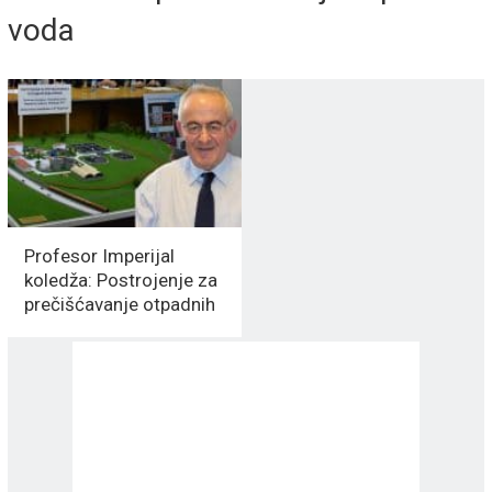
voda
Profesor Imperijal
koledža: Postrojenje za
prečišćavanje otpadnih
voda je ZASTARELA
TEHNOLOGIJA