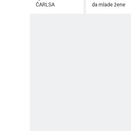
ČARLSA
da mlade žene
umiru za vreme
porođaja