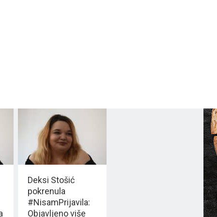
Deksi Stošić
pokrenula
#NisamPrijavila:
a
Objavljeno više