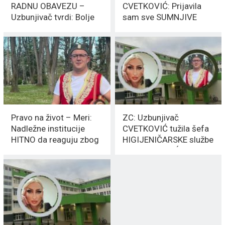
RADNU OBAVEZU –
CVETKOVIĆ: Prijavila
Uzbunjivač tvrdi: Bolje
sam sve SUMNJIVE
se bavite PROBLEMIMA
radnje Zdravstvenog
centra
Pravo na život – Meri:
ZC: Uzbunjivač
Nadležne institucije
CVETKOVIĆ tužila šefa
HITNO da reaguju zbog
HIGIJENIČARSKE službe
objave Darka
– STANOJEVIĆA
STANOJEVIĆA