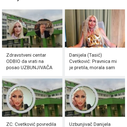
Zdravstveni centar
Danijela (Tasić)
ODBIO da vrati na
Cvetković: Pravnica mi
posao UZBUNJIVAČA
je pretila, morala sam
Danijelu (Tasić)
da POZOVEM POLICIJU
Cvetković
ZC: Cvetković povredila
Uzbunjivač Danijela