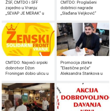
ŽSF, CMTDO i SFF
CMTDO: Proglašeni
zajedno u Vranju:
dobitnici nagrade
„SEVAP JE MERAK“ u
„Slađana Veljković“
akciji
CMTDO: Najveći srpski
Promocija zbirke
dobrotvor Džon
“Elastične priče”
Froningan dobio ulicu u
Aleksandra Stankova u
Vranju
MEDIJSKOM
SKLONIŠTU u Vranju