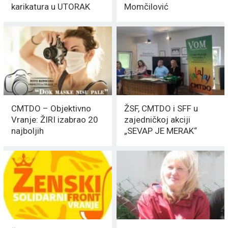
karikatura u UTORAK
Momčilović
CMTDO – Objektivno
ŽSF, CMTDO i SFF u
Vranje: ŽIRI izabrao 20
zajedničkoj akciji
najboljih
„SEVAP JE MERAK“