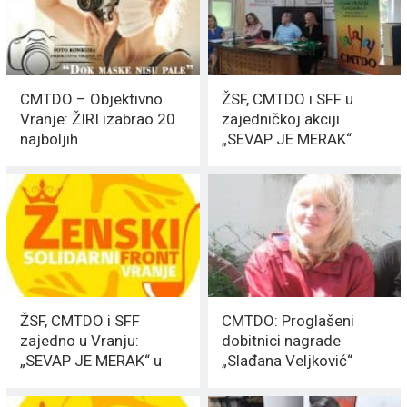
CMTDO – Objektivno
ŽSF, CMTDO i SFF u
Vranje: ŽIRI izabrao 20
zajedničkoj akciji
najboljih
„SEVAP JE MERAK“
ŽSF, CMTDO i SFF
CMTDO: Proglašeni
zajedno u Vranju:
dobitnici nagrade
„SEVAP JE MERAK“ u
„Slađana Veljković“
akciji