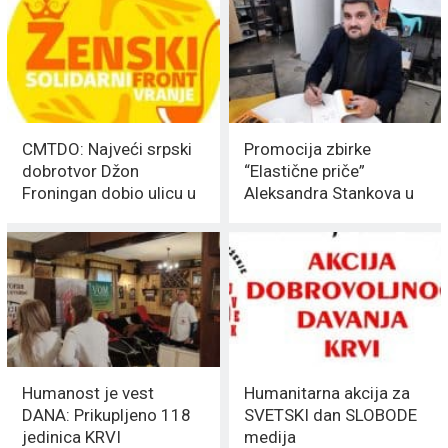
CMTDO: Najveći srpski
Promocija zbirke
dobrotvor Džon
“Elastične priče”
Froningan dobio ulicu u
Aleksandra Stankova u
Vranju
MEDIJSKOM
SKLONIŠTU u Vranju
Humanost je vest
Humanitarna akcija za
DANA: Prikupljeno 118
SVETSKI dan SLOBODE
jedinica KRVI
medija