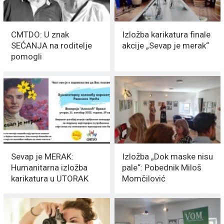
CMTDO: U znak
Izložba karikatura finale
SEĆANJA na roditelje
akcije „Sevap je merak“
pomogli
OBRAZOVANJU dece iz
Vranja
Sevap je MERAK:
Izložba „Dok maske nisu
Humanitarna izložba
pale“: Pobednik Miloš
karikatura u UTORAK
Momčilović