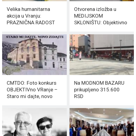
Velika humanitarna
Otvorena izložba u
akcija u Vranju:
MEDIJSKOM
PRAZNIČNA RADOST
SKLONIŠTU: Objektivno
PUNI KUTIJU ZA
Vranje četvrti put među
HRABROST!
VRANJANCIMA
CMTDO: Foto konkurs
Na MODNOM BAZARU
OBJEKTIVno VRanje –
prikupljeno 315.600
Staro mi dajte, novo
RSD
zidajte