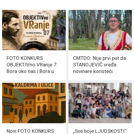
FOTO KONKURS
CMTDO: Nije prvi put da
OBJEKTIVno VRanje 7:
STANOJEVIĆ vređa
Bora oko nas i Bora u
novinare koristeći
nama
strančke konekcije
Novi FOTO KONKURS:
„Sve boje LJUDSKOSTI“: