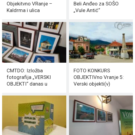
Objekitvno VRanje –
Beli Anđeo za SOŠO
Kaldrma i ulica
„Vule Antić“
CMTDO: Izložba
FOTO KONKURS
fotografija „VERSKI
OBJEKTIVno Vranje 5:
OBJEKTI“ danas u
Verski objekti(v)
MEDIJSKOM
SKLONIŠTU