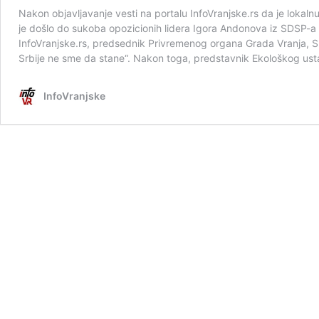
Nakon objavljavanje vesti na portalu InfoVranjske.rs da je lokaln
je došlo do sukoba opozicionih lidera Igora Andonova iz SDSP-a
InfoVranjske.rs, predsednik Privremenog organa Grada Vranja, Slo
Srbije ne sme da stane“. Nakon toga, predstavnik Ekološkog us
InfoVranjske