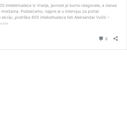
00 intelektualaca iz Vranja, javnost je burno reagovala, a danas
 mrežama. Podsećamo, najpre je u intervjuu za portal
 akciju „podrška 800 intekeltualaca listi Aleksandar Vučić –
Sukob
ањем
OPOZICIONIH
LIDERA
коментар
8
zbog
naprednjačkih
„INTELEKTUALACA“:
Podršku
SNS-
u
pružili
i
„OPOZICIONARI“?