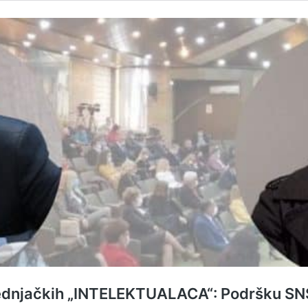
njačkih „INTELEKTUALACA“: Podršku SNS-