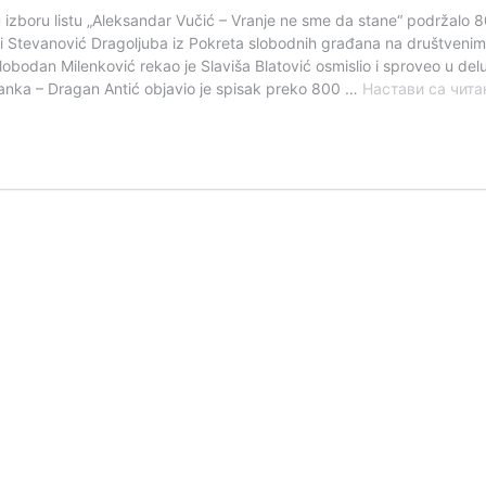
u izboru listu „Aleksandar Vučić – Vranje ne sme da stane“ podržalo 8
 i Stevanović Dragoljuba iz Pokreta slobodnih građana na društvenim
bodan Milenković rekao je Slaviša Blatović osmislio i sproveo u delu
tanka – Dragan Antić objavio je spisak preko 800 …
Настави са чит