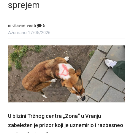
sprejem
in
Glavne vesti
5
Ažurirano
17/05/2026
​U blizini Tržnog centra „Zona“ u Vranju
zabeležen je prizor koji je uznemirio i razbesneo