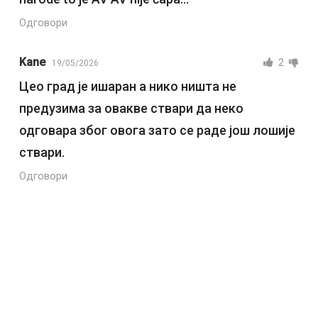
Одговори
Kane
2
19/05/2026
Цео град је ишаран а нико ништа не
предузима за овакве ствари да неко
одговара због овога зато се раде још лошије
ствари.
Одговори