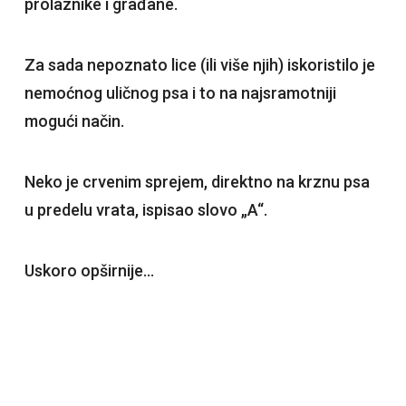
prolaznike i građane.
Za sada nepoznato lice (ili više njih) iskoristilo je
nemoćnog uličnog psa i to na najsramotniji
mogući način.
Neko je crvenim sprejem, direktno na krznu psa
u predelu vrata, ispisao slovo „A“.
Uskoro opširnije…