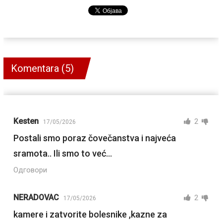
Komentara (5)
Kesten
2
17/05/2026
Postali smo poraz čovečanstva i najveća
sramota.. Ili smo to već…
Одговори
NERADOVAC
2
17/05/2026
kamere i zatvorite bolesnike ,kazne za