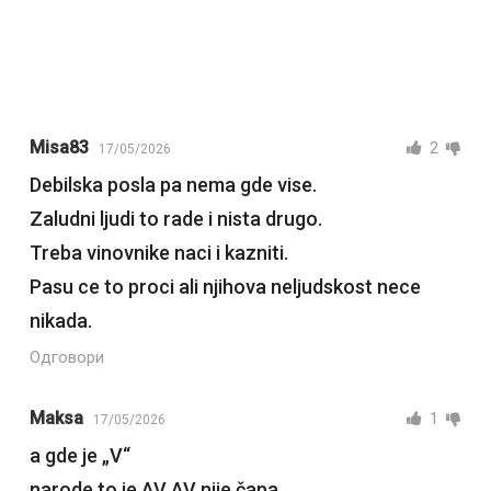
Misa83
2
17/05/2026
Debilska posla pa nema gde vise.
Zaludni ljudi to rade i nista drugo.
Treba vinovnike naci i kazniti.
Pasu ce to proci ali njihova neljudskost nece
nikada.
Одговори
Maksa
1
17/05/2026
a gde je „V“
narode to je AV AV nije čapa…