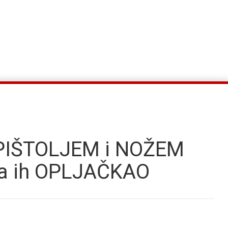
 PIŠTOLJEM i NOŽEM
pa ih OPLJAČKAO