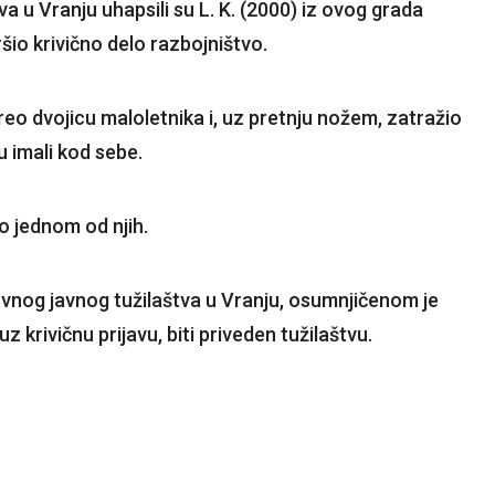
a u Vranju uhapsili su L. K. (2000) iz ovog grada
io krivično delo razbojništvo.
sreo dvojicu maloletnika i, uz pretnju nožem, zatražio
u imali kod sebe.
o jednom od njih.
nog javnog tužilaštva u Vranju, osumnjičenom je
 krivičnu prijavu, biti priveden tužilaštvu.