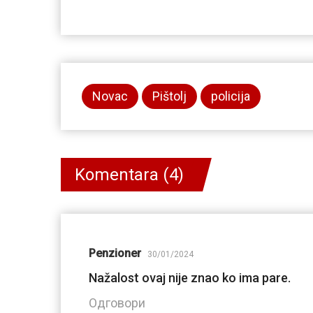
Novac
Pištolj
policija
Komentara (4)
Penzioner
30/01/2024
Nažalost ovaj nije znao ko ima pare.
Одговори