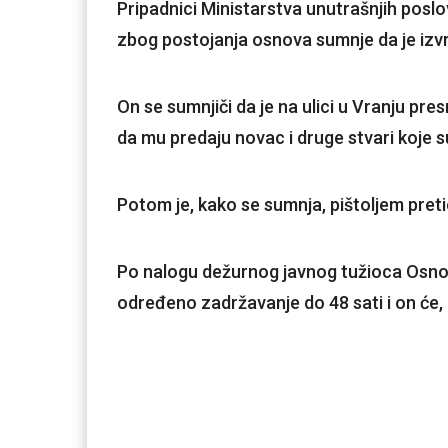
Pripadnici Ministarstva unutrašnjih poslov
zbog postojanja osnova sumnje da je izvrš
On se sumnjiči da je na ulici u Vranju pre
da mu predaju novac i druge stvari koje s
Potom je, kako se sumnja, pištoljem preti
Po nalogu dežurnog javnog tužioca Osnov
određeno zadržavanje do 48 sati i on će, uz