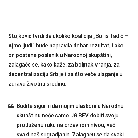
Stojković tvrdi da ukoliko koalicija „Boris Tadić –
Ajmo ljudi“ bude napravila dobar rezultat, i ako
on postane poslanik u Narodnoj skupštini,
zalagaće se, kako kaže, za boljitak Vranja, za
decentralizaciju Srbije i za što veće ulaganje u
zdravu životnu sredinu.
Budite sigurni da mojim ulaskom u Narodnu
skupštinu neće samo UG BEV dobiti svoju
produženu ruku na državnom nivou, već
svaki naš sugradjanin. Zalagaću se da svaki