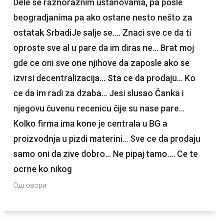
Dele se raznoraznim ustanovama, pa posle
beogradjanima pa ako ostane nesto nešto za
ostatak SrbadiJe salje se…. Znaci sve ce da ti
oproste sve al u pare da im diras ne… Brat moj
gde ce oni sve one njihove da zaposle ako se
izvrsi decentralizacija… Sta ce da prodaju… Ko
ce da im radi za dzaba… Jesi slusao Čanka i
njegovu čuvenu recenicu čije su nase pare…
Kolko firma ima kone je centrala u BG a
proizvodnja u pizdi materini… Sve ce da prodaju
samo oni da zive dobro… Ne pipaj tamo…. Ce te
ocrne ko nikog
Одговори