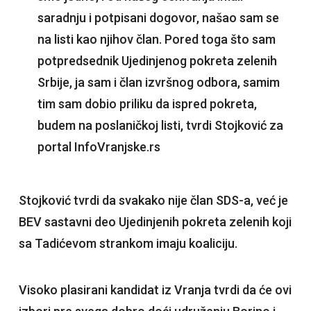
saradnju i potpisani dogovor, našao sam se
na listi kao njihov član. Pored toga što sam
potpredsednik Ujedinjenog pokreta zelenih
Srbije, ja sam i član izvršnog odbora, samim
tim sam dobio priliku da ispred pokreta,
budem na poslaničkoj listi, tvrdi Stojković za
portal InfoVranjske.rs
Stojković tvrdi da svakako nije član SDS-a, već je
BEV sastavni deo Ujedinjenih pokreta zelenih koji
sa Tadićevom strankom imaju koaliciju.
Visoko plasirani kandidat iz Vranja tvrdi da će ovi