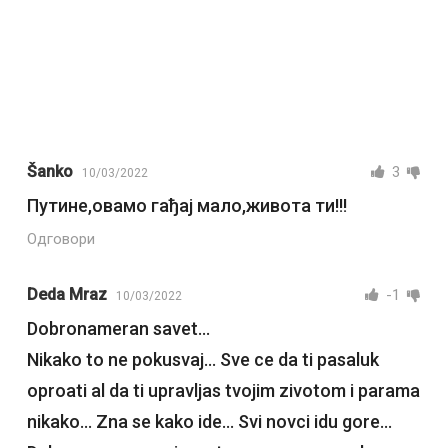
Šanko
3
10/03/2022
Путине,овамо гађај мало,живота ти!!!
Одговори
Deda Mraz
-1
10/03/2022
Dobronameran savet…
Nikako to ne pokusvaj… Sve ce da ti pasaluk
oproati al da ti upravljas tvojim zivotom i parama
nikako… Zna se kako ide… Svi novci idu gore…