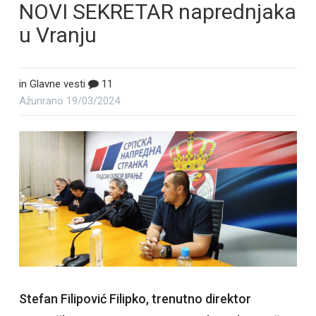
NOVI SEKRETAR naprednjaka
u Vranju
in
Glavne vesti
11
Ažurirano
19/03/2024
Stefan Filipović Filipko, trenutno direktor