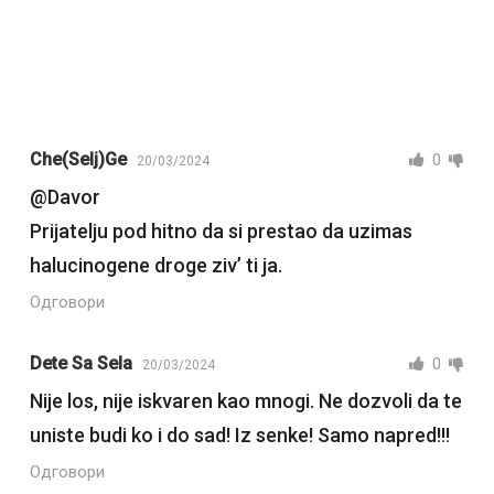
Che(Selj)ge
0
20/03/2024
@Davor
Prijatelju pod hitno da si prestao da uzimas
halucinogene droge ziv’ ti ja.
Одговори
Dete Sa Sela
0
20/03/2024
Nije los, nije iskvaren kao mnogi. Ne dozvoli da te
uniste budi ko i do sad! Iz senke! Samo napred!!!
Одговори