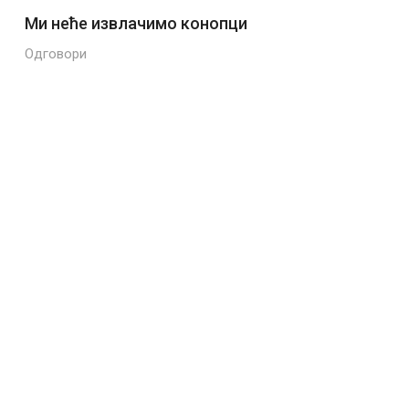
Ми неће извлачимо конопци
Одговори