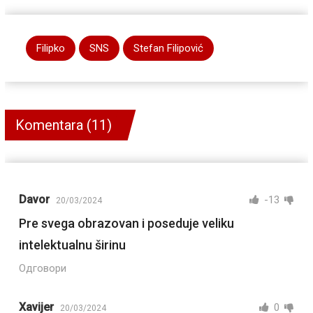
Filipko
SNS
Stefan Filipović
Komentara (11)
Davor
-13
20/03/2024
Pre svega obrazovan i poseduje veliku
intelektualnu širinu
Одговори
Xavijer
0
20/03/2024