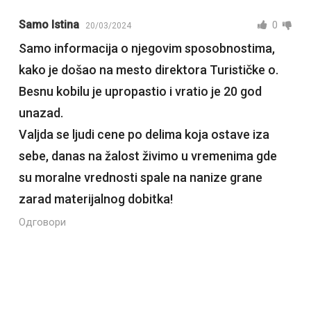
Samo Istina
0
20/03/2024
Samo informacija o njegovim sposobnostima,
kako je došao na mesto direktora Turističke o.
Besnu kobilu je upropastio i vratio je 20 god
unazad.
Valjda se ljudi cene po delima koja ostave iza
sebe, danas na žalost živimo u vremenima gde
su moralne vrednosti spale na nanize grane
zarad materijalnog dobitka!
Одговори