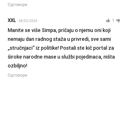
Одговори
XXL
1
08/02/2026
Manite se više Simpa, pričaju o njemu oni koji
nemaju dan radnog staža u privredi, sve sami
„stručnjaci“ iz politike! Postali ste kič portal za
široke narodne mase u službi pojedinaca, ništa
ozbiljno!
Одговори