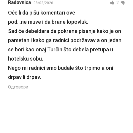
Radovnica
2
08/02/2026
Oće li da pišu komentari ove
pod…ne muve i da brane lopovluk.
Sad će debeldara da pokrene pisanje kako je on
pametan i kako ga radnici podržavav a on jedan
se bori kao onaj Turčin što debela pretupa u
hotelsku sobu.
Nego mi radnici smo budale što trpimo a oni
drpav li drpav.
Одговори