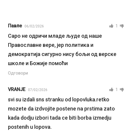
Павле
1
06/02/2026
Саро не одричи младе људе од наше
Православне вере, јер политика и
демократија сигурно нису бољи од верске
школе и Божије помоћи
Одговори
VRANJE
1
07/02/2026
svi su izdali sns stranku od lopovluka.retko
mozete da izdvojite postene na prstima zato
kada dodju izbori tada ce biti borba izmedju
postenih u lopova.