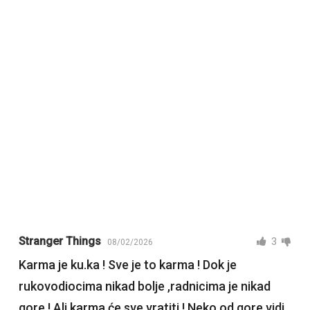
Stranger Things
3
08/02/2026
Karma je ku.ka ! Sve je to karma ! Dok je
rukovodiocima nikad bolje ,radnicima je nikad
gore ! Ali karma će sve vratiti ! Neko od gore vidi