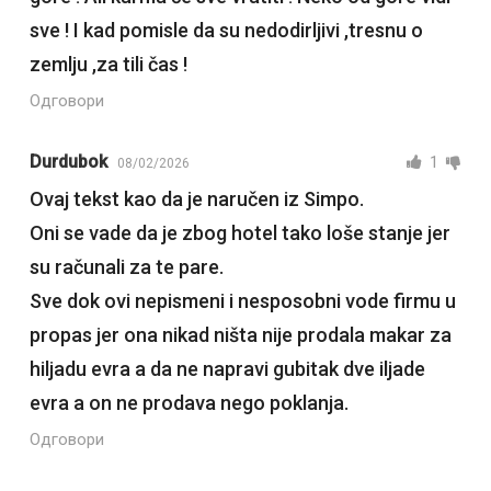
sve ! I kad pomisle da su nedodirljivi ,tresnu o
zemlju ,za tili čas !
Одговори
Durdubok
1
08/02/2026
Ovaj tekst kao da je naručen iz Simpo.
Oni se vade da je zbog hotel tako loše stanje jer
su računali za te pare.
Sve dok ovi nepismeni i nesposobni vode firmu u
propas jer ona nikad ništa nije prodala makar za
hiljadu evra a da ne napravi gubitak dve iljade
evra a on ne prodava nego poklanja.
Одговори