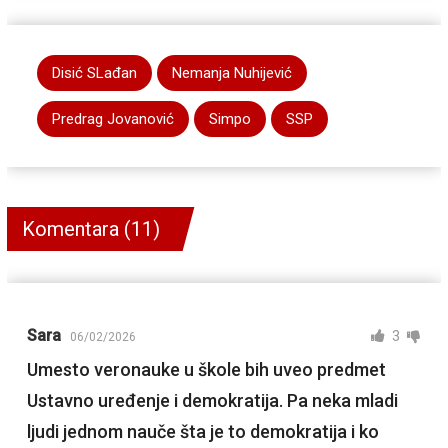
Disić SLađan
Nemanja Nuhijević
Predrag Jovanović
Simpo
SSP
Komentara (11)
Sara
3
06/02/2026
Umesto veronauke u škole bih uveo predmet
Ustavno uređenje i demokratija. Pa neka mladi
ljudi jednom nauče šta je to demokratija i ko