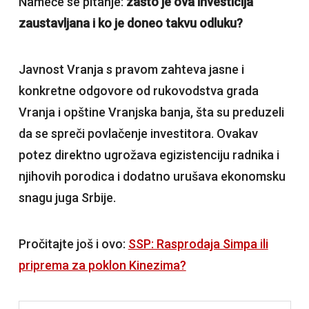
Nameće se pitanje:
zašto je ova investicija
zaustavljana i ko je doneo takvu odluku?
Javnost Vranja s pravom zahteva jasne i
konkretne odgovore od rukovodstva grada
Vranja i opštine Vranjska banja, šta su preduzeli
da se spreči povlačenje investitora. Ovakav
potez direktno ugrožava egizistenciju radnika i
njihovih porodica i dodatno urušava ekonomsku
snagu juga Srbije.
Pročitajte još i ovo:
SSP: Rasprodaja Simpa ili
priprema za poklon Kinezima?