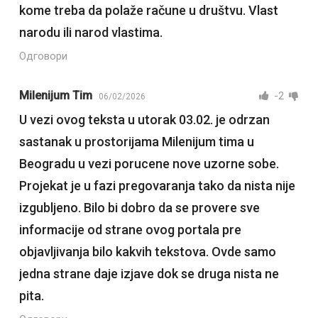
kome treba da polaže račune u društvu. Vlast
narodu ili narod vlastima.
Одговори
Milenijum Tim
-2
06/02/2026
U vezi ovog teksta u utorak 03.02. je odrzan
sastanak u prostorijama Milenijum tima u
Beogradu u vezi porucene nove uzorne sobe.
Projekat je u fazi pregovaranja tako da nista nije
izgubljeno. Bilo bi dobro da se provere sve
informacije od strane ovog portala pre
objavljivanja bilo kakvih tekstova. Ovde samo
jedna strane daje izjave dok se druga nista ne
pita.