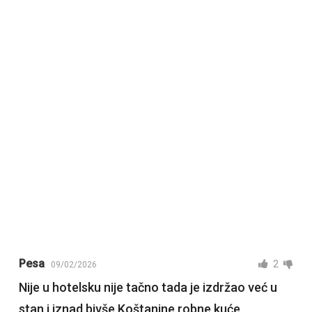
Pesa
2
09/02/2026
Nije u hotelsku nije tačno tada je izdržao već u
stan i iznad bivše Koštanine robne kuće.