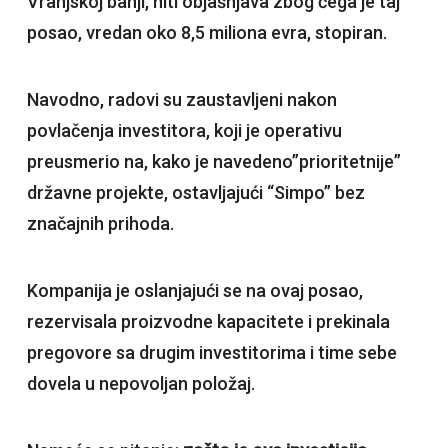
Vranjskoj banji, niti objašnjava zbog čega je taj
posao, vredan oko 8,5 miliona evra, stopiran.
Navodno, radovi su zaustavljeni nakon
povlačenja investitora, koji je operativu
preusmerio na, kako je navedeno”prioritetnije”
državne projekte, ostavljajući “Simpo” bez
značajnih prihoda.
Kompanija je oslanjajući se na ovaj posao,
rezervisala proizvodne kapacitete i prekinala
pregovore sa drugim investitorima i time sebe
dovela u nepovoljan položaj.