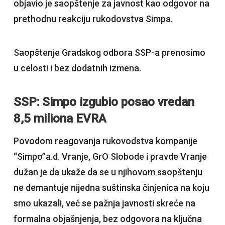
objavio je saopštenje za javnost kao odgovor na
prethodnu reakciju rukodovstva Simpa.
Saopštenje Gradskog odbora SSP-a prenosimo
u celosti i bez dodatnih izmena.
SSP: Simpo izgubio posao vredan
8,5 miliona EVRA
Povodom reagovanja rukovodstva kompanije
“Simpo”a.d. Vranje, GrO Slobode i pravde Vranje
dužan je da ukaže da se u njihovom saopštenju
ne demantuje nijedna suštinska činjenica na koju
smo ukazali, već se pažnja javnosti skreće na
formalna objašnjenja, bez odgovora na ključna