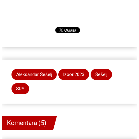
Aleksandar Šešelj
Izbori2023
Šešelj
SRS
Komentara (5)