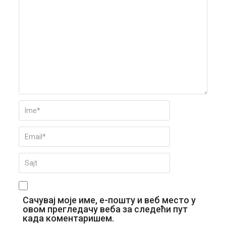
Сачувај моје име, е-пошту и веб место у
овом прегледачу веба за следећи пут
када коментаришем.