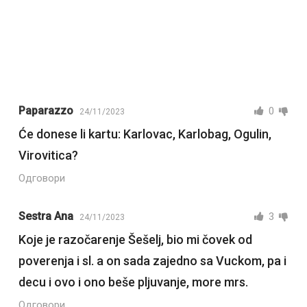
Paparazzo
0
24/11/2023
Će donese li kartu: Karlovac, Karlobag, Ogulin,
Virovitica?
Одговори
Sestra Ana
3
24/11/2023
Koje je razočarenje Šešelj, bio mi čovek od
poverenja i sl. a on sada zajedno sa Vuckom, pa i
decu i ovo i ono beše pljuvanje, more mrs.
Одговори