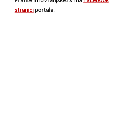
Pratite InfoVranjske.rs i na
Facebook
stranici
portala.