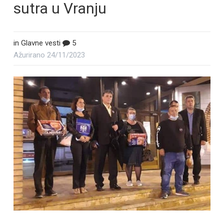
sutra u Vranju
in
Glavne vesti
5
Ažurirano
24/11/2023