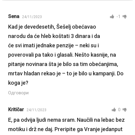
Sena
-1
24/11/2023
Kad je devedesetih, Šešelj obećavao
narodu da će hleb koštati 3 dinara i da
će svi imati jednake penzije – neki su i
poverovali pa tako i glasali. Nešto kasnije, na
pitanje novinara šta je bilo sa tim obećanjima,
mrtav hladan rekao je – to je bilo u kampanji. Do
koga je?
Одговори
Kritičar
0
24/11/2023
E, pa odvija ljudi nema sram. Naučili na lebac bez
motiku i drž ne daj. Preripite ga Vranje jedanput