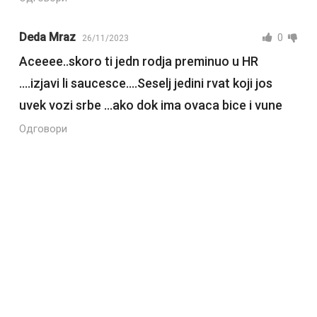
Deda Mraz
0
26/11/2023
Aceeee..skoro ti jedn rodja preminuo u HR
….izjavi li saucesce….Seselj jedini rvat koji jos
uvek vozi srbe …ako dok ima ovaca bice i vune
Одговори