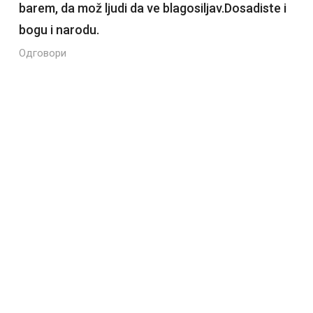
barem, da mož ljudi da ve blagosiljav.Dosadiste i
bogu i narodu.
Одговори