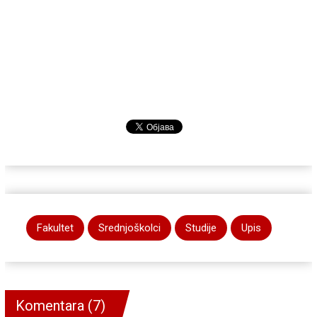
Fakultet
Srednjoškolci
Studije
Upis
Komentara (7)