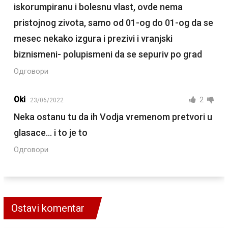
iskorumpiranu i bolesnu vlast, ovde nema
pristojnog zivota, samo od 01-og do 01-og da se
mesec nekako izgura i prezivi i vranjski
biznismeni- polupismeni da se sepuriv po grad
Одговори
Oki
2
23/06/2022
Neka ostanu tu da ih Vodja vremenom pretvori u
glasace… i to je to
Одговори
Ostavi komentar