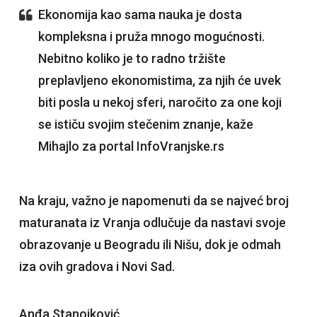
Ekonomija kao sama nauka je dosta
kompleksna i pruža mnogo mogućnosti.
Nebitno koliko je to radno tržište
preplavljeno ekonomistima, za njih će uvek
biti posla u nekoj sferi, naročito za one koji
se ističu svojim stečenim znanje, kaže
Mihajlo za portal InfoVranjske.rs
Na kraju, važno je napomenuti da se najveć broj
maturanata iz Vranja odlučuje da nastavi svoje
obrazovanje u Beogradu ili Nišu, dok je odmah
iza ovih gradova i Novi Sad.
Anđa Stanojković