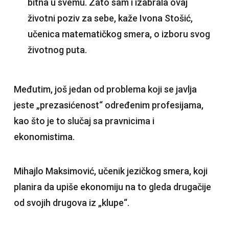
bitna u svemu. Zato sam i izabrala ovaj
životni poziv za sebe, kaže Ivona Stošić,
učenica matematičkog smera, o izboru svog
životnog puta.
Međutim, još jedan od problema koji se javlja
jeste „prezasićenost“ određenim profesijama,
kao što je to slučaj sa pravnicima i
ekonomistima.
Mihajlo Maksimović, učenik jezičkog smera, koji
planira da upiše ekonomiju na to gleda drugačije
od svojih drugova iz „klupe“.