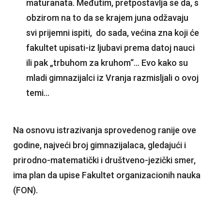
maturanata. Međutim, pretpostavlja se da, s
obzirom na to da se krajem juna odžavaju
svi prijemni ispiti, do sada, većina zna koji će
fakultet upisati-iz ljubavi prema datoj nauci
ili pak „trbuhom za kruhom“… Evo kako su
mladi gimnazijalci iz Vranja razmisljali o ovoj
temi…
Na osnovu istrazivanja sprovedenog ranije ove
godine, najveći broj gimnazijalaca, gledajući i
prirodno-matematički i društveno-jezički smer,
ima plan da upise Fakultet organizacionih nauka
(FON).