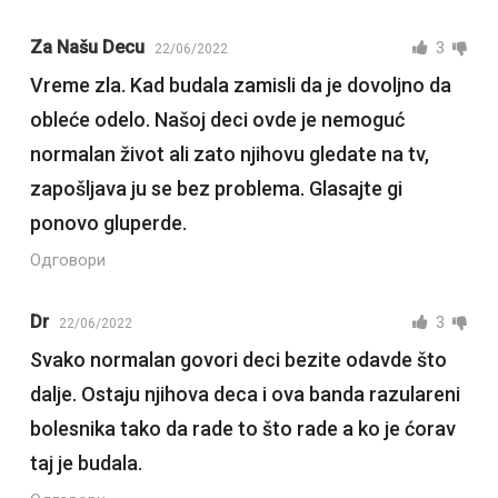
Za Našu Decu
3
22/06/2022
Vreme zla. Kad budala zamisli da je dovoljno da
obleće odelo. Našoj deci ovde je nemoguć
normalan život ali zato njihovu gledate na tv,
zapošljava ju se bez problema. Glasajte gi
ponovo gluperde.
Одговори
Dr
3
22/06/2022
Svako normalan govori deci bezite odavde što
dalje. Ostaju njihova deca i ova banda razulareni
bolesnika tako da rade to što rade a ko je ćorav
taj je budala.