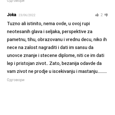
Одговори
Joka
2
23/06/2022
Tuzno ali istinito, nema ovde, u ovoj rupi
neotesanih glava i seljaka, perspektive za
pametnu, tihu, obrazovanu i vrednu decu, niko ih
nece na zalost nagraditi i dati im sansu da
unovce znanje i stecene diplome, niti ce im dati
lep i pristojan zivot.. Zato, bezanija odavde da
vam zivot ne prodje u iscekivanju i mastanju………
Одговори