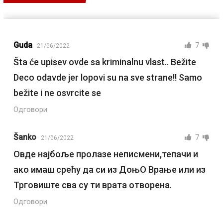
Guda
7
21/06/2022
Šta će upisev ovde sa kriminalnu vlast.. Bežite
Deco odavde jer lopovi su na sve strane!! Samo
bežite i ne osvrcite se
Одговори
Šanko
7
21/06/2022
Овде најбоље пролазе неписмени,тепачи и
ако имаш срећу да си из ДоњО Врање или из
Трговиште сва су ти врата отворена.
Одговори