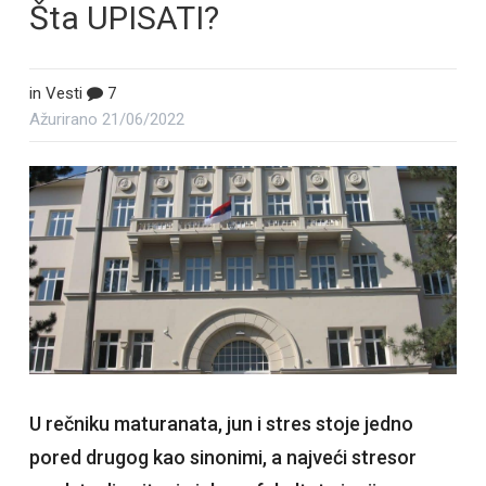
Šta UPISATI?
in
Vesti
7
Ažurirano
21/06/2022
U rečniku maturanata, jun i stres stoje jedno
pored drugog kao sinonimi, a najveći stresor