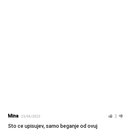
Mina
2
23/06/2022
Sto ce upisujev, samo beganje od ovuj