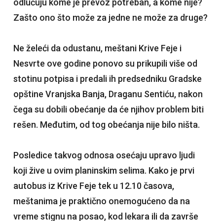
odlučuju kome je prevoz potreban, a kome nije?
Zašto ono što može za jedne ne može za druge?
Ne želeći da odustanu, meštani Krive Feje i
Nesvrte ove godine ponovo su prikupili više od
stotinu potpisa i predali ih predsedniku Gradske
opštine Vranjska Banja, Draganu Sentiću, nakon
čega su dobili obećanje da će njihov problem biti
rešen. Međutim, od tog obećanja nije bilo ništa.
Posledice takvog odnosa osećaju upravo ljudi
koji žive u ovim planinskim selima. Kako je prvi
autobus iz Krive Feje tek u 12.10 časova,
meštanima je praktično onemogućeno da na
vreme stignu na posao, kod lekara ili da završe