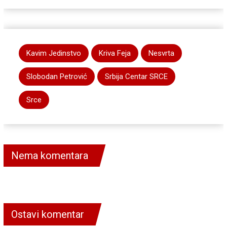
Kavim Jedinstvo
Kriva Feja
Nesvrta
Slobodan Petrović
Srbija Centar SRCE
Srce
Nema komentara
Ostavi komentar