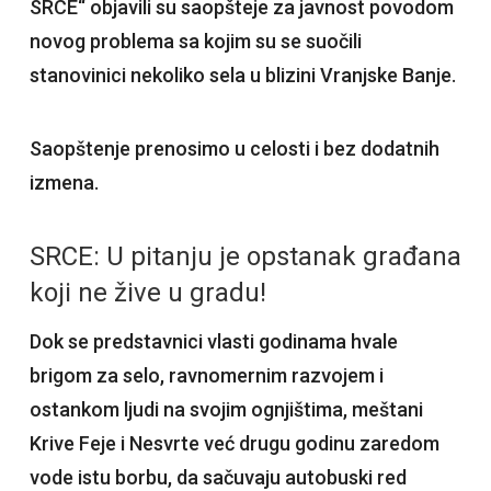
SRCE“ objavili su saopšteje za javnost povodom
novog problema sa kojim su se suočili
stanovinici nekoliko sela u blizini Vranjske Banje.
Saopštenje prenosimo u celosti i bez dodatnih
izmena.
SRCE: U pitanju je opstanak građana
koji ne žive u gradu!
Dok se predstavnici vlasti godinama hvale
brigom za selo, ravnomernim razvojem i
ostankom ljudi na svojim ognjištima, meštani
Krive Feje i Nesvrte već drugu godinu zaredom
vode istu borbu, da sačuvaju autobuski red