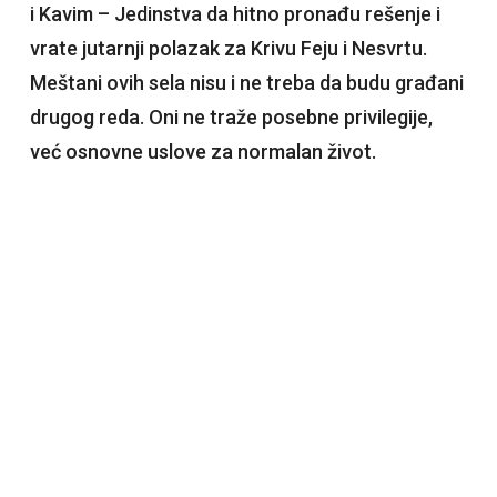
i Kavim – Jedinstva da hitno pronađu rešenje i
vrate jutarnji polazak za Krivu Feju i Nesvrtu.
Meštani ovih sela nisu i ne treba da budu građani
drugog reda. Oni ne traže posebne privilegije,
već osnovne uslove za normalan život.