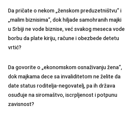
Da pričate o nekom „ženskom preduzetništvu“ i
„malim biznisima“, dok hiljade samohranih majki
u Srbiji ne vode biznise, već svakog meseca vode
borbu da plate kiriju, račune i obezbede detetu
vrtić?
Da govorite o „ekonomskom osnaživanju žena“,
dok majkama dece sa invaliditetom ne želite da
date status roditelja-negovatelj, pa ih država
osuđuje na siromaštvo, iscrpljenost i potpunu
zavisnost?