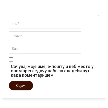
Сачувај моје име, е-пошту и веб место у
овом прегледачу веба за следећи пут
када коментаришем.