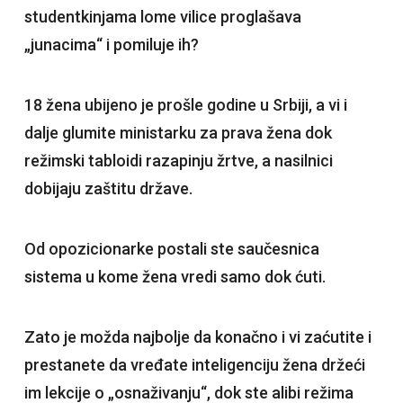
studentkinjama lome vilice proglašava
„junacima“ i pomiluje ih?
18 žena ubijeno je prošle godine u Srbiji, a vi i
dalje glumite ministarku za prava žena dok
režimski tabloidi razapinju žrtve, a nasilnici
dobijaju zaštitu države.
Od opozicionarke postali ste saučesnica
sistema u kome žena vredi samo dok ćuti.
Zato je možda najbolje da konačno i vi zaćutite i
prestanete da vređate inteligenciju žena držeći
im lekcije o „osnaživanju“, dok ste alibi režima