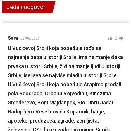
Jedan odgovor
Sara
2
26/05/2026
U Vučićevoj Srbiji koja pobeđuje rađa se
najmanje beba u istoriji Srbije, ima najmanje đaka
prvaka u istorji Srbije, živi najmanje ljudi u istoriji
Srbije, iseljava se najviše mladih u istoriji Srbije.
U Vučićevoj Srbiji koja pobeđuje Arapima prodali
pola Beograda, Orbanu Vojvodinu, Kinezima
Smederevo, Bor i Majdanpek, Rio Tintu Jadar,
Radojičiću i Veselinoviću Kopaonik, banje,
apoteke, preduzeća, zgrade, zemljišta,
železnicu, GSP, luke i vode tajkunima, Šariću