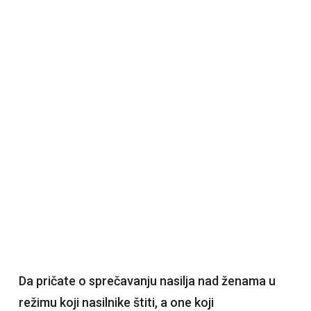
Da pričate o sprečavanju nasilja nad ženama u
režimu koji nasilnike štiti, a one koji