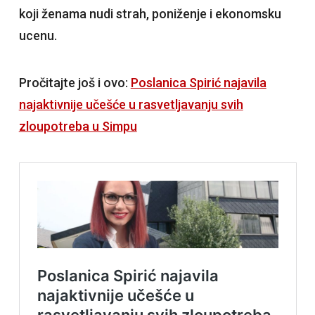
koji ženama nudi strah, poniženje i ekonomsku
ucenu.
Pročitajte još i ovo:
Poslanica Spirić najavila
najaktivnije učešće u rasvetljavanju svih
zloupotreba u Simpu