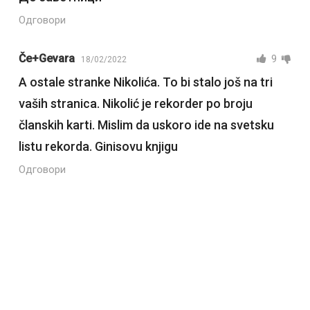
Одговори
Če+Gevara
9
18/02/2022
A ostale stranke Nikolića. To bi stalo još na tri
vaših stranica. Nikolić je rekorder po broju
članskih karti. Mislim da uskoro ide na svetsku
listu rekorda. Ginisovu knjigu
Одговори