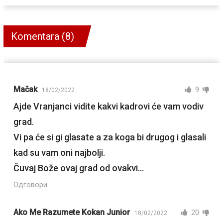
Komentara (8)
Mačak
9
18/02/2022
Ajde Vranjanci vidite kakvi kadrovi će vam vodiv
grad.
Vi pa će si gi glasate a za koga bi drugog i glasali
kad su vam oni najbolji.
Čuvaj Bože ovaj grad od ovakvi…
Одговори
Ako Me Razumete Kokan Junior
20
18/02/2022