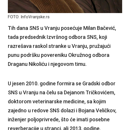
FOTO: InfoVranjske.rs
Tih dana SNS u Vranju posećuje Milan Bačević,
tada predsednik Izvršnog odbora SNS, koji
razrešava raskol stranke u Vranju, pružajući
punu podršku povereniku Okružnog odbora
Draganu Nikoliću i njegovom timu.
U jesen 2010. godine formira se Gradski odbor
SNS u Vranju na čelu sa Dejanom Tričkovićem,
doktorom veterinarske medicine, sa kojim
zajedno u redove SNS dolazi i Bojana Veličkov,
inženjer poljoprivrede, što će imati posebne
reverberacije u stranci, ali 2013. godine.