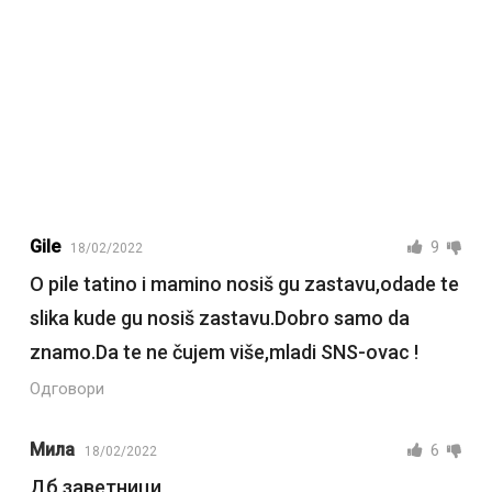
Gile
9
18/02/2022
O pile tatino i mamino nosiš gu zastavu,odade te
slika kude gu nosiš zastavu.Dobro samo da
znamo.Da te ne čujem više,mladi SNS-ovac !
Одговори
Мила
6
18/02/2022
Дб заветници