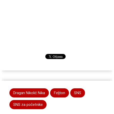
Dragan Nikolić Nika
Feljton
SNS
SNS za početnike