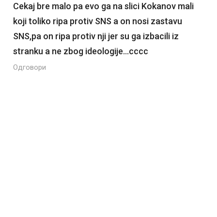
Cekaj bre malo pa evo ga na slici Kokanov mali
koji toliko ripa protiv SNS a on nosi zastavu
SNS,pa on ripa protiv nji jer su ga izbacili iz
stranku a ne zbog ideologije…cccc
Одговори