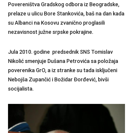
Povereništva Gradskog odbora iz Beogradske,
prelaze u ulicu Bore Stankovića, baš na dan kada
su Albanci na Kosovu zvanično proglasili
nezavisnost južne srpske pokrajine.
Jula 2010. godine predsednik SNS Tomislav
Nikolić smenjuje Dušana Petrovića sa položaja
poverenika GrO, a iz stranke su tada isključeni
Nebojša Zupančić i Božidar Đorđević, bivši
socijalista.