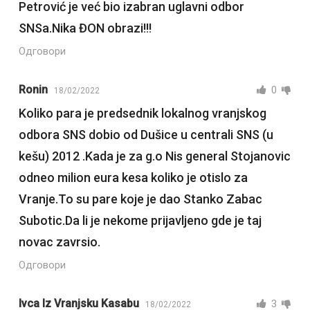
Petrović je već bio izabran uglavni odbor
SNSa.Nika ĐON obrazi!!!
Одговори
Ronin
0
18/02/2022
Koliko para je predsednik lokalnog vranjskog
odbora SNS dobio od Dušice u centrali SNS (u
kešu) 2012 .Kada je za g.o Nis general Stojanovic
odneo milion eura kesa koliko je otislo za
Vranje.To su pare koje je dao Stanko Zabac
Subotic.Da li je nekome prijavljeno gde je taj
novac zavrsio.
Одговори
Ivca Iz Vranjsku Kasabu
3
18/02/2022