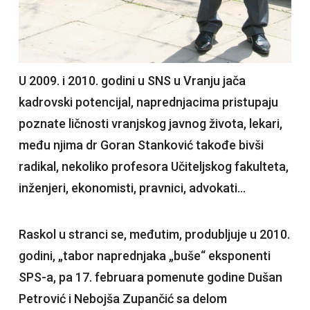
U 2009. i 2010. godini u SNS u Vranju jača
kadrovski potencijal, naprednjacima pristupaju
poznate ličnosti vranjskog javnog života, lekari,
među njima dr Goran Stanković takođe bivši
radikal, nekoliko profesora Učiteljskog fakulteta,
inženjeri, ekonomisti, pravnici, advokati…
Raskol u stranci se, međutim, produbljuje u 2010.
godini, „tabor naprednjaka „buše“ eksponenti
SPS-a, pa 17. februara pomenute godine Dušan
Petrović i Nebojša Zupančić sa delom