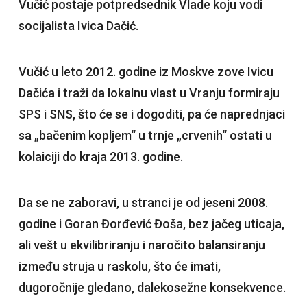
Vučić postaje potpredsednik Vlade koju vodi
socijalista Ivica Dačić.
Vučić u leto 2012. godine iz Moskve zove Ivicu
Dačića i traži da lokalnu vlast u Vranju formiraju
SPS i SNS, što će se i dogoditi, pa će naprednjaci
sa „bačenim kopljem“ u trnje „crvenih“ ostati u
kolaiciji do kraja 2013. godine.
Da se ne zaboravi, u stranci je od jeseni 2008.
godine i Goran Đorđević Đoša, bez jačeg uticaja,
ali vešt u ekvilibriranju i naročito balansiranju
između struja u raskolu, što će imati,
dugoročnije gledano, dalekosežne konsekvence.