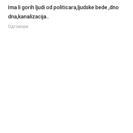
Ima li gorih ljudi od politicara,ljudske bede ,dno
dna,kanalizacija..
Одговори