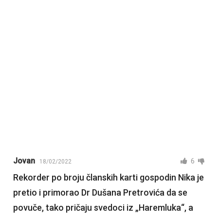
Jovan
6
18/02/2022
Rekorder po broju članskih karti gospodin Nika je
pretio i primorao Dr Dušana Pretrovića da se
povuče, tako pričaju svedoci iz „Haremluka“, a