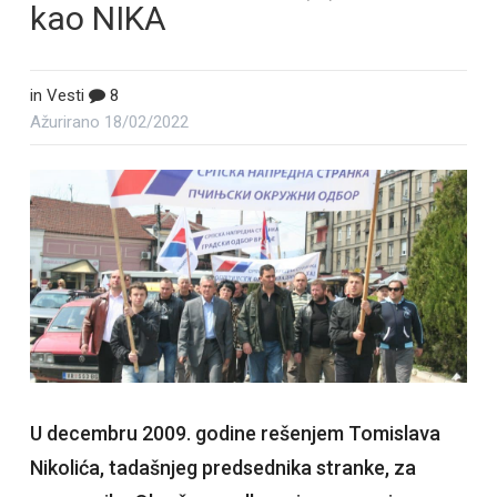
kao NIKA
in
Vesti
8
Ažurirano
18/02/2022
U decembru 2009. godine rešenjem Tomislava
Nikolića, tadašnjeg predsednika stranke, za