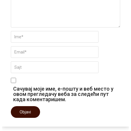
Сачувај моје име, е-пошту и веб место у
овом прегледачу веба за следећи пут
када коментаришем.