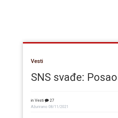
Vesti
SNS svađe: Posao 
in
Vesti
27
Ažurirano
08/11/2021