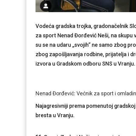
Vodeća gradska trojka, gradonačelnik Sl
za sport Nenad Đorđević Neši, na skupu 
su se na udaru „svojih“ ne samo zbog pr
zbog zapošljavanja rodbine, prijatelja i d
izvora u Gradskom odboru SNS u Vranju.
Nenad Đorđević: Većnik za sport i omladi
Najagresivniji prema pomenutoj gradskoj 
bresta u Vranju.