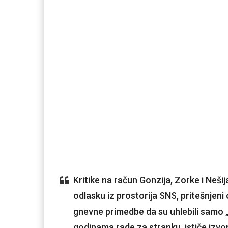
Kritike na račun Gonzija, Zorke i Nešija
odlasku iz prostorija SNS, pritešnjen
gnevne primedbe da su uhlebili samo „
godinama rade za stranku, ističe izvor