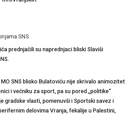
torijama SNS
a prednjačili su naprednjaci bliski Slaviši
SNS.
 iz MO SNS blisko Bulatoviću nije skrivalo animozitet
ci i većniku za sport, pa su pored „politike“
je gradske vlasti, pomenuvši i Sportski savez i
erifernim delovima Vranja, fekalije u Palestini,