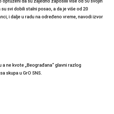
o optuženi da su zajedno zaposlili više od 50 svojih
su svi dobili stalni posao, a da je više od 20
nci, i dalje u radu na određeno vreme, navodi izvor
u a ne kvote „Beograđana“ glavni razlog
 sa skupa u GrO SNS.