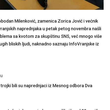
obodan Milenković, zamenica Zorica Jović i većnik
vranjskih naprednjaka u petak petog novembra našli
oblema sa kvotom za skupštinu SNS, već mnogo više
rugih bliskih ljudi, naknadno saznaju InfoVranjske iz
nu
trojki bili su naprednjaci iz Mesnog odbora Dva