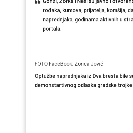
Gonzi, Zorka i Neši su javno i otvoren
rođaka, kumova, prijatelja, komšija, da 
naprednjaka, godinama aktivnih u stra
portala.
FOTO FaceBook: Zorica Jović
Optužbe naprednjaka iz Dva bresta bile s
demonstartivnog odlaska gradske trojke