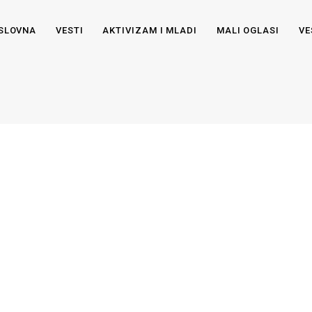
SLOVNA
VESTI
AKTIVIZAM I MLADI
MALI OGLASI
VE