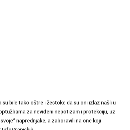
 su bile tako oštre i žestoke da su oni izlaz našli u
i optužbama za neviđeni nepotizam i protekciju, uz
svoje“ naprednjake, a zaboravili na one koji
 InfoVranjskih.