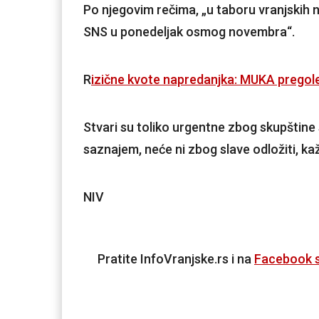
Po njegovim rečima, „u taboru vranjskih 
SNS u ponedeljak osmog novembra“.
R
izične kvote napredanjka: MUKA prego
Stvari su toliko urgentne zbog skupštine
saznajem, neće ni zbog slave odložiti, kaž
NIV
Pratite InfoVranjske.rs i na
Facebook s