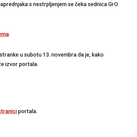
naprednjaka s nestrpljenjem se čeka sednica GrO
lema
 stranke u subotu 13. novembra da je, kako
e izvor portala.
tranici
portala.