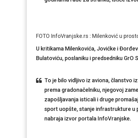
FOTO InfoVranjske.rs : Milenković u pros
U kritikama Milenkovića, Jovićke i Đorđević
Bulatoviću, poslaniku i predsedniku GrO 
To je bilo vidljivo iz aviona, članstvo
prema gradonačelniku, njegovoj zameni
zapošljavanja isticali i druge promaša
sport uopšte, stanje infrastrukture u p
nabraja izvor portala InfoVranjske.