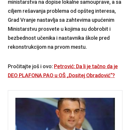
ministarstva na dopise lokalne samouprave, a sa
ciljem rešavanja problema od opšteg interesa,
Grad Vranje nastavlja sa zahtevima upućenim
Ministarstvu prosvete u kojima su dobrobit i
bezbednost učenika i nastavnika škole pred
rekonstrukcijom na prvom mestu.
Pročitajte još i ovo:
Petrović: Da li je tačno da je
DEO PLAFONA PAO u OŠ „Dositej Obradović“?