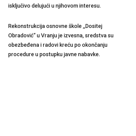
isključivo delujući u njihovom interesu.
Rekonstrukcija osnovne škole ,,Dositej
Obradović“ u Vranju je izvesna, sredstva su
obezbeđena i radovi kreću po okončanju
procedure u postupku javne nabavke.