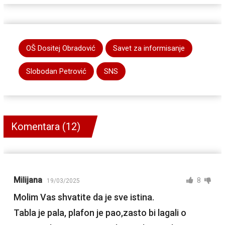
OŠ Dositej Obradović
Savet za informisanje
Slobodan Petrović
SNS
Komentara (12)
Milijana
8
19/03/2025
Molim Vas shvatite da je sve istina.
Tabla je pala, plafon je pao,zasto bi lagali o