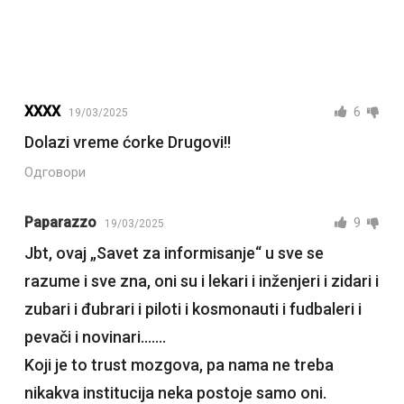
XXXX
6
19/03/2025
Dolazi vreme ćorke Drugovi!!
Одговори
Paparazzo
9
19/03/2025
Jbt, ovaj „Savet za informisanje“ u sve se
razume i sve zna, oni su i lekari i inženjeri i zidari i
zubari i đubrari i piloti i kosmonauti i fudbaleri i
pevači i novinari…….
Koji je to trust mozgova, pa nama ne treba
nikakva institucija neka postoje samo oni.