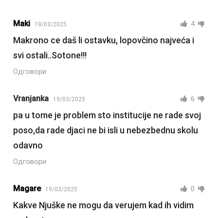
Maki
4
19/03/2025
Makrono ce daš li ostavku, lopovčino najveća i
svi ostali..Sotone!!!
Одговори
Vranjanka
6
19/03/2025
pa u tome je problem sto institucije ne rade svoj
poso,da rade djaci ne bi isli u nebezbednu skolu
odavno
Одговори
Magare
0
19/03/2025
Kakve Njuške ne mogu da verujem kad ih vidim