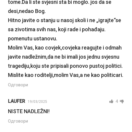
tome.Da li ste svjesni sta bi moglo. jos da se
desi,nedao Bog.
Hitno javite o stanju u nasoj skoli i ne „igrajte“se
sa zivotima svih nas, koji rade i pohađaju.
pomenutu ustanovu.
Molim Vas, kao covjek,covjeka reagujte i odmah
javite nadležnim,da ne bi imali jos jednu svjesnu
tragediju,koju ste pripisali ponovo pustoj politici.
Mislite kao roditelji,molim Vas,a ne kao politicari.
Одговори
LAUFER
4
19/03/2025
NISTE NADLEŽNI!
Одговори