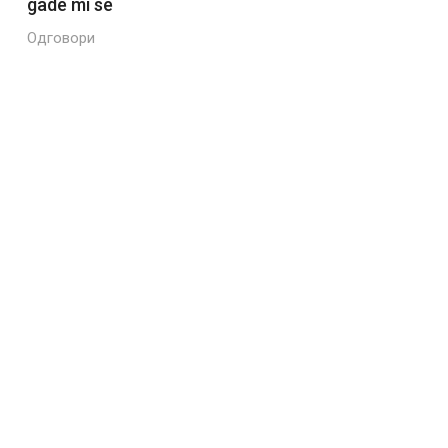
gade mi se
Одговори