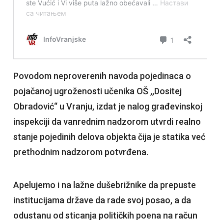
Povodom neproverenih navoda pojedinaca o
pojačanoj ugroženosti učenika OŠ ,,Dositej
Obradović“ u Vranju, izdat je nalog građevinskoj
inspekciji da vanrednim nadzorom utvrdi realno
stanje pojedinih delova objekta čija je statika već
prethodnim nadzorom potvrđena.
Apelujemo i na lažne dušebrižnike da prepuste
institucijama države da rade svoj posao, a da
odustanu od sticanja političkih poena na račun