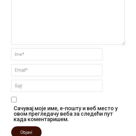
Сачувај моје име, е-пошту и веб место у
овом прегледачу веба за следећи пут
када коментаришем.