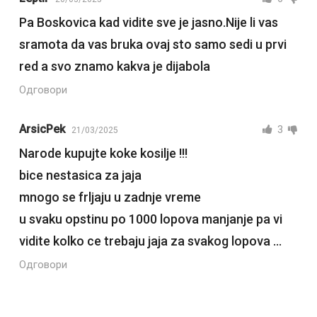
Pa Boskovica kad vidite sve je jasno.Nije li vas
sramota da vas bruka ovaj sto samo sedi u prvi
red a svo znamo kakva je dijabola
Одговори
ArsicPek
3
21/03/2025
Narode kupujte koke kosilje !!!
bice nestasica za jaja
mnogo se frljaju u zadnje vreme
u svaku opstinu po 1000 lopova manjanje pa vi
vidite kolko ce trebaju jaja za svakog lopova …
Одговори