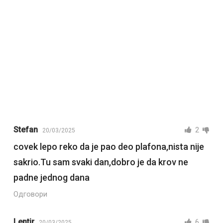
Stefan
2
20/03/2025
covek lepo reko da je pao deo plafona,nista nije
sakrio.Tu sam svaki dan,dobro je da krov ne
padne jednog dana
Одговори
Leptir
6
20/03/2025