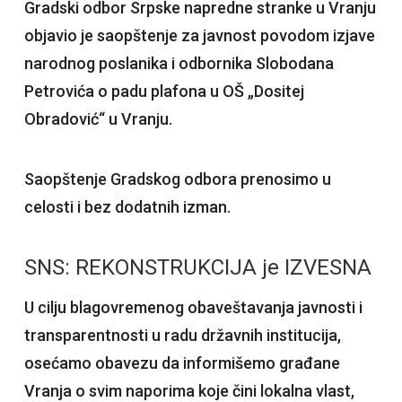
Gradski odbor Srpske napredne stranke u Vranju
objavio je saopštenje za javnost povodom izjave
narodnog poslanika i odbornika Slobodana
Petrovića o padu plafona u OŠ „Dositej
Obradović“ u Vranju.
Saopštenje Gradskog odbora prenosimo u
celosti i bez dodatnih izman.
SNS: REKONSTRUKCIJA je IZVESNA
U cilju blagovremenog obaveštavanja javnosti i
transparentnosti u radu državnih institucija,
osećamo obavezu da informišemo građane
Vranja o svim naporima koje čini lokalna vlast,