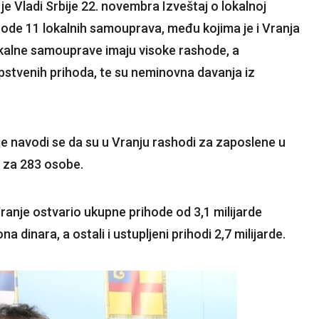
je Vladi Srbije 22. novembra Izveštaj o lokalnoj
hode 11 lokalnih samouprava, među kojima je i Vranja
 lokalne samouprave imaju visoke rashode, a
opstvenih prihoda, te su neminovna davanja iz
ije navodi se da su u Vranju rashodi za zaposlene u
a za 283 osobe.
ranje ostvario ukupne prihode od 3,1 milijarde
ona dinara, a ostali i ustupljeni prihodi 2,7 milijarde.