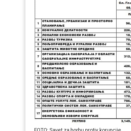
FOTO: Savet za borbu protiv korupcije