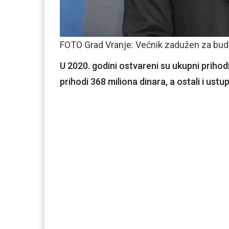
FOTO Grad Vranje: Većnik zadužen za budže
U 2020. godini ostvareni su ukupni prihodi
prihodi 368 miliona dinara, a ostali i ustupl