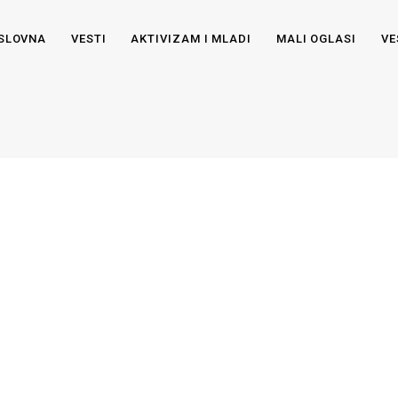
SLOVNA
VESTI
AKTIVIZAM I MLADI
MALI OGLASI
VE