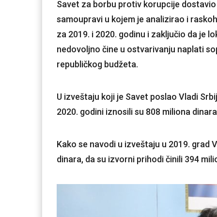
Savet za borbu protiv korupcije dostavio 
samoupravi u kojem je analizirao i rasko
za 2019. i 2020. godinu i zaključio da je
nedovoljno čine u ostvarivanju naplati s
republičkog budžeta.
U izveštaju koji je Savet poslao Vladi Srb
2020. godini iznosili su 808 miliona dinar
Kako se navodi u izveštaju u 2019. grad V
dinara, da su izvorni prihodi činili 394 mili