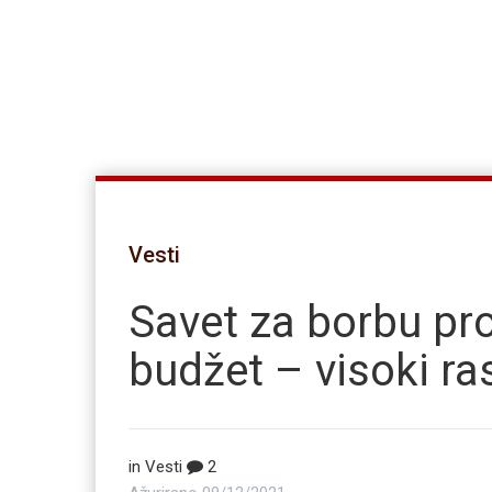
Vesti
Savet za borbu pro
budžet – visoki ra
in
Vesti
2