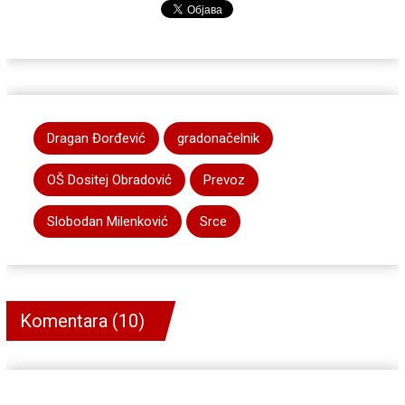
Dragan Đorđević
gradonačelnik
OŠ Dositej Obradović
Prevoz
Slobodan Milenković
Srce
Komentara (10)