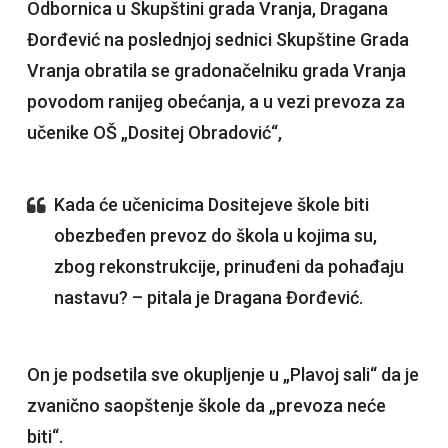
Odbornica u Skupštini grada Vranja, Dragana
Đorđević na poslednjoj sednici Skupštine Grada
Vranja obratila se gradonačelniku grada Vranja
povodom ranijeg obećanja, a u vezi prevoza za
učenike OŠ „Dositej Obradović“,
Kada će učenicima Dositejeve škole biti
obezbeđen prevoz do škola u kojima su,
zbog rekonstrukcije, prinuđeni da pohađaju
nastavu? – pitala je Dragana Đorđević.
On je podsetila sve okupljenje u „Plavoj sali“ da je
zvanično saopštenje škole da „prevoza neće
biti“.