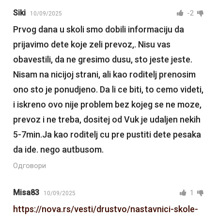
Siki
-2
10/09/2025
Prvog dana u skoli smo dobili informaciju da
prijavimo dete koje zeli prevoz,. Nisu vas
obavestili, da ne gresimo dusu, sto jeste jeste.
Nisam na nicijoj strani, ali kao roditelj prenosim
ono sto je ponudjeno. Da li ce biti, to cemo videti,
i iskreno ovo nije problem bez kojeg se ne moze,
prevoz i ne treba, dositej od Vuk je udaljen nekih
5-7min.Ja kao roditelj cu pre pustiti dete pesaka
da ide. nego autbusom.
Одговори
Misa83
1
10/09/2025
https://nova.rs/vesti/drustvo/nastavnici-skole-