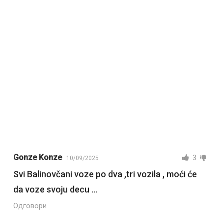
Gonze Konze
3
10/09/2025
Svi Balinovčani voze po dva ,tri vozila , moći će
da voze svoju decu …
Одговори