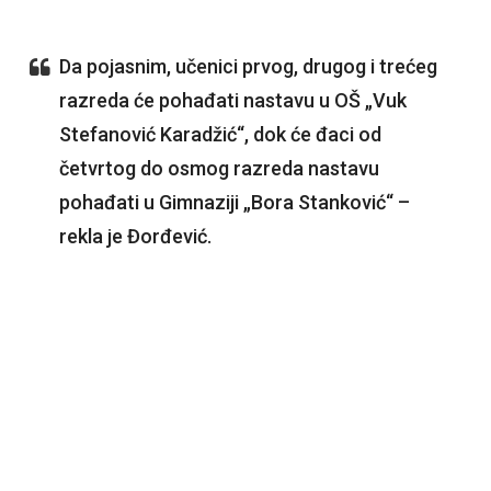
Da pojasnim, učenici prvog, drugog i trećeg
razreda će pohađati nastavu u OŠ „Vuk
Stefanović Karadžić“, dok će đaci od
četvrtog do osmog razreda nastavu
pohađati u Gimnaziji „Bora Stanković“ –
rekla je Đorđević.