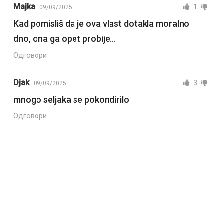
Majka
1
09/09/2025
Kad pomisliš da je ova vlast dotakla moralno
dno, ona ga opet probije…
Одговори
Djak
3
09/09/2025
mnogo seljaka se pokondirilo
Одговори