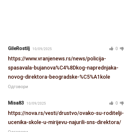
GileRostilj
0
10/09/2025
https://www.vranjenews.rs/news/policija-
spasavala-bujanova%C4%8Dkog-naprednjaka-
novog-direktora-beogradske-%C5%A1kole
Одговори
Misa83
0
10/09/2025
https://nova.rs/vesti/drustvo/ovako-su-roditelji-
ucenika-skole-u-mirijevu-najurili-sns-direktora/