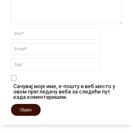
Сачувај моје име, е-пошту и веб место у
овом прегледачу веба за следећи пут
када коментаришем.