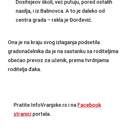
Dositejeov školi, već putuju, pored ostalih
nasilja, i iz Balinovca. A to je daleko od
centra grada – rekla je Đorđević.
Ona je na kraju svog izlaganja podsetila
gradonačelnika da je na sastanku sa roditeljima
obećao prevoz za učenik, prema tvrdnjama
roditelja đaka.
Pratite InfoVranjske.rs i na
Facebook
stranici
portala.