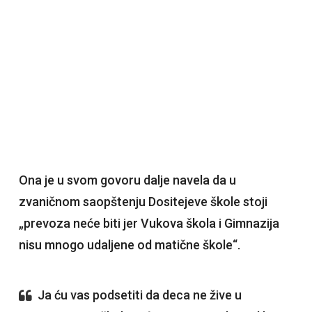
Ona je u svom govoru dalje navela da u
zvaničnom saopštenju Dositejeve škole stoji
„prevoza neće biti jer Vukova škola i Gimnazija
nisu mnogo udaljene od matične škole“.
Ja ću vas podsetiti da deca ne žive u