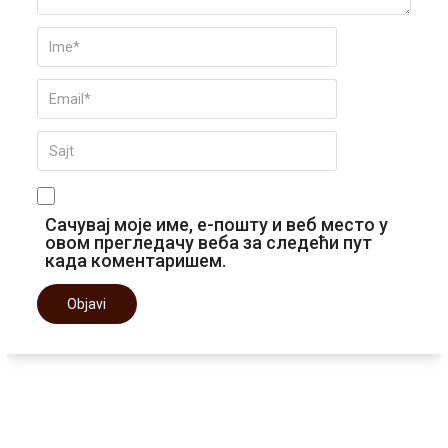
Сачувај моје име, е-пошту и веб место у
овом прегледачу веба за следећи пут
када коментаришем.