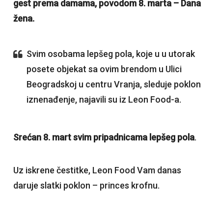
gest prema damama, povodom 8. marta – Dana
žena.
Svim osobama lepšeg pola, koje u u utorak
posete objekat sa ovim brendom u Ulici
Beogradskoj u centru Vranja, sleduje poklon
iznenađenje, najavili su iz Leon Food-a.
Srećan 8. mart svim pripadnicama lepšeg pola
.
Uz iskrene čestitke, Leon Food Vam danas
daruje slatki poklon – princes krofnu.