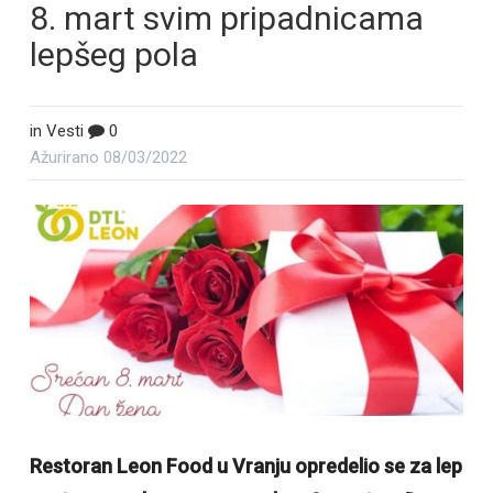
8. mart svim pripadnicama
lepšeg pola
in
Vesti
0
Ažurirano
08/03/2022
Restoran Leon Food u Vranju opredelio se za lep