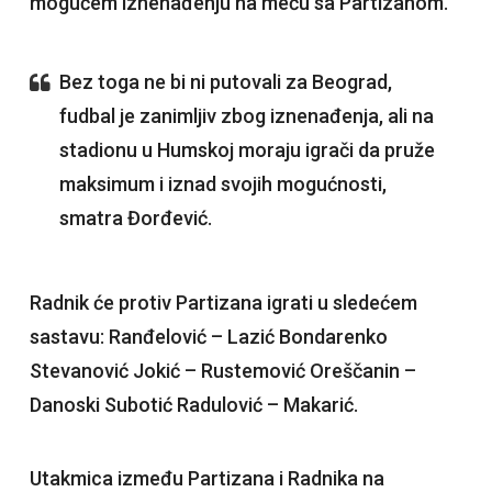
mogućem iznenađenju na meču sa Partizanom.
Bez toga ne bi ni putovali za Beograd,
fudbal je zanimljiv zbog iznenađenja, ali na
stadionu u Humskoj moraju igrači da pruže
maksimum i iznad svojih mogućnosti,
smatra Đorđević.
Radnik će protiv Partizana igrati u sledećem
sastavu: Ranđelović – Lazić Bondarenko
Stevanović Jokić – Rustemović Oreščanin –
Danoski Subotić Radulović – Makarić.
Utakmica između Partizana i Radnika na