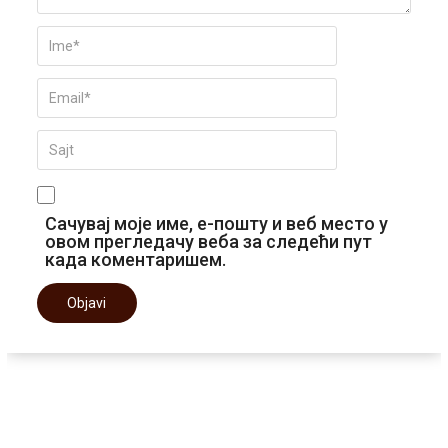
Сачувај моје име, е-пошту и веб место у
овом прегледачу веба за следећи пут
када коментаришем.