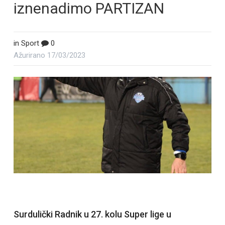
iznenadimo PARTIZAN
in
Sport
0
Ažurirano
17/03/2023
Surdulički Radnik u 27. kolu Super lige u