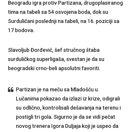
Beogradu igra protiv Partizana, drugoplasiranog
tima na tabeli sa 54 osvojena boda, dok su
Surduličani poslednji na tabeli, na 16. poziciji sa
17 bodova.
Slavoljub Đorđević, šef stručnog štaba
surduličkog superligaša, svestan je da su
beogradski crno-beli apsolutni favoriti.
Partizan je na meču sa Mladošću u
Lučanima pokazao da izlazi iz krize, odigrali
su odlično, kontrolisali dešavanja na terenu i
postigli tri gola. Sigurno je da se vidi pečat
novog trenera Igora Duljaja koji je uspeo da