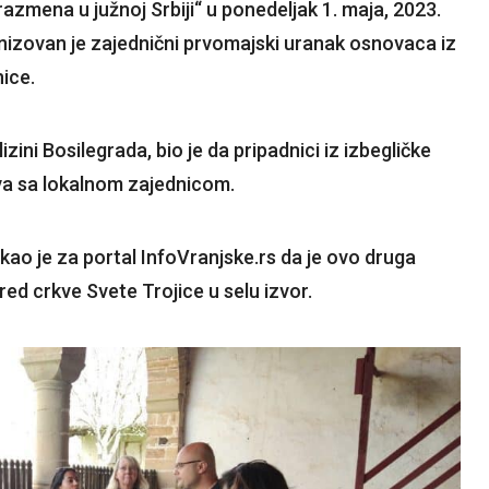
 razmena u južnoj Srbiji“ u ponedeljak 1. maja, 2023.
nizovan je zajednični prvomajski uranak osnovaca iz
ice.
lizini Bosilegrada, bio je da pripadnici iz izbegličke
va sa lokalnom zajednicom.
ekao je za portal InfoVranjske.rs da je ovo druga
pred crkve Svete Trojice u selu izvor.