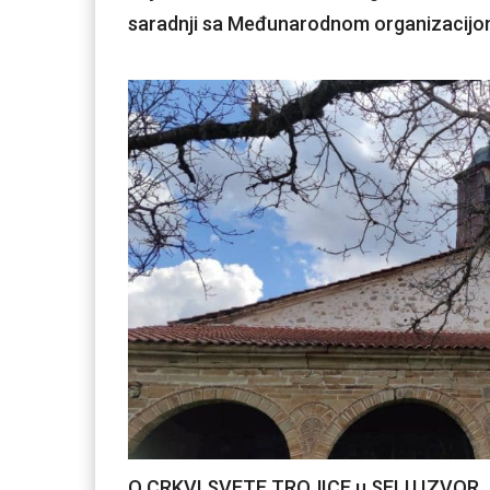
saradnji sa Međunarodnom organizacijom 
O CRKVI SVETE TROJICE u SELU IZVOR