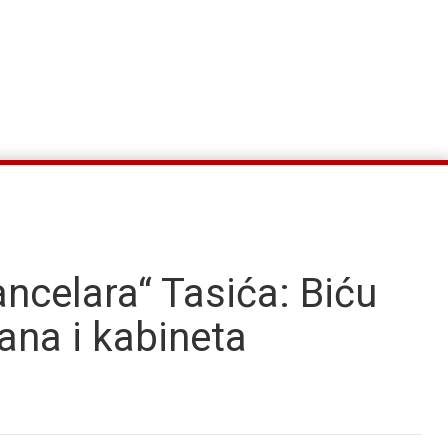
ncelara“ Tasića: Biću
na i kabineta