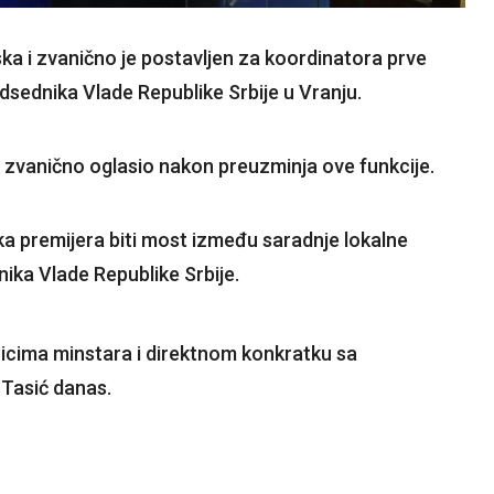
a i zvanično je postavljen za koordinatora prve
dsednika Vlade Republike Srbije u Vranju.
t zvanično oglasio nakon preuzminja ove funkcije.
ka premijera biti most između saradnje lokalne
ika Vlade Republike Srbije.
icima minstara i direktnom konkratku sa
 Tasić danas.