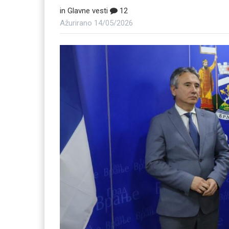
in
Glavne vesti
12
Ažurirano
14/05/2026