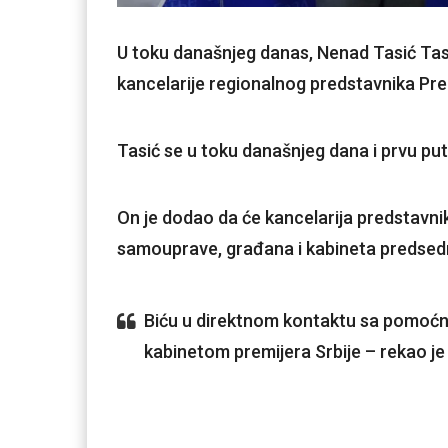
U toku današnjeg danas, Nenad Tasić Task
kancelarije regionalnog predstavnika Pre
Tasić se u toku današnjeg dana i prvu pu
On je dodao da će kancelarija predstavni
samouprave, građana i kabineta predsedn
Biću u direktnom kontaktu sa pomoćn
kabinetom premijera Srbije – rekao je