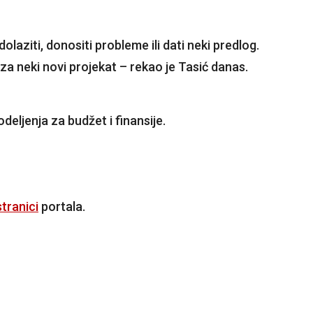
aziti, donositi probleme ili dati neki predlog.
za neki novi projekat – rekao je Tasić danas.
odeljenja za budžet i finansije.
tranici
portala.