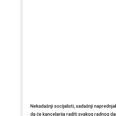
Nekadašnji socijalisti, sadašnji naprednj
da će kancelarija raditi svakog radnog da