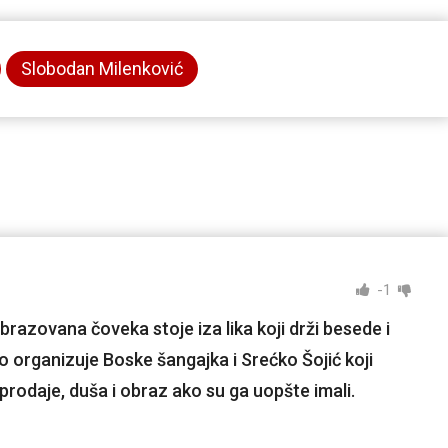
Slobodan Milenković
-1
razovana čoveka stoje iza lika koji drži besede i
 organizuje Boske šangajka i Srećko Šojić koji
 prodaje, duša i obraz ako su ga uopšte imali.