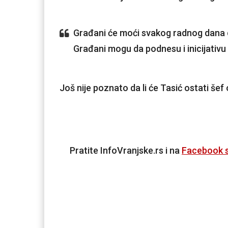
Građani će moći svakog radnog dana dol
Građani mogu da podnesu i inicijativu 
Još nije poznato da li će Tasić ostati šef 
Pratite InfoVranjske.rs i na
Facebook s