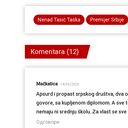
Nenad Tasić Taska
Premijer Srbije
Komentara (12)
Mačkatica
14/05/2026
Apsurd i propast srpskog društva, dva ob
govore, sa kupljenom diplomom. A sve to
nemaju ni srednju školu..Za vlast se sve
Одговори