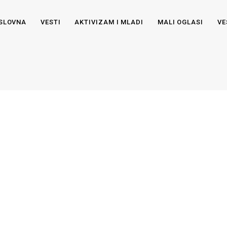
SLOVNA
VESTI
AKTIVIZAM I MLADI
MALI OGLASI
VE