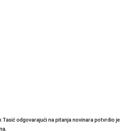
ak Tasić odgovarajući na pitanja novinara potvrdio je
na.