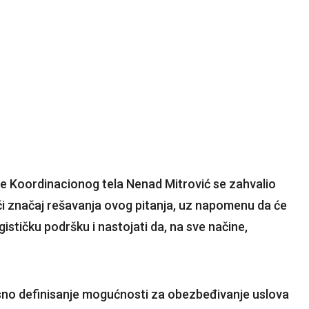
be Koordinacionog tela Nenad Mitrović se zahvalio
ući značaj rešavanja ovog pitanja, uz napomenu da će
ističku podršku i nastojati da, na sve načine,
jasno definisanje mogućnosti za obezbeđivanje uslova