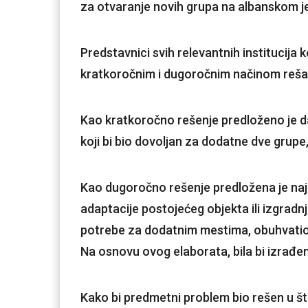
za otvaranje novih grupa na albanskom jez
Predstavnici svih relevantnih institucija k
kratkoročnim i dugoročnim načinom rešav
Kao kratkoročno rešenje predloženo je da
koji bi bio dovolјan za dodatne dve grupe,
Kao dugoročno rešenje predložena je naj
adaptacije postojećeg objekta ili izgrad
potrebe za dodatnim mestima, obuhvatio i
Na osnovu ovog elaborata, bila bi izrađe
Kako bi predmetni problem bio rešen u š