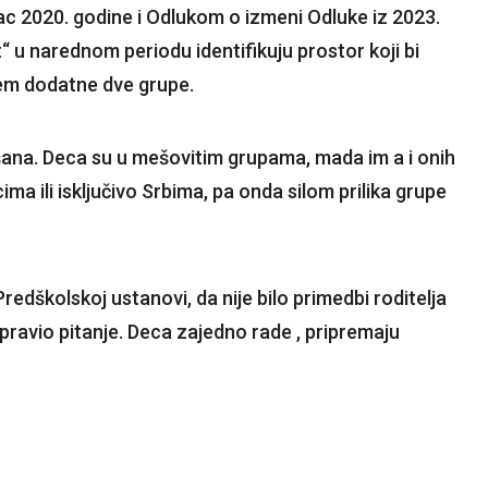
 2020. godine i Odlukom o izmeni Odluke iz 2023.
t“ u narednom periodu identifikuju prostor koji bi
em dodatne dve grupe.
šana. Deca su u mešovitim grupama, mada im a i onih
ma ili isključivo Srbima, pa onda silom prilika grupe
Predškolskoj ustanovi, da nije bilo primedbi roditelja
 pravio pitanje. Deca zajedno rade , pripremaju