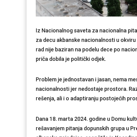
Iz Nacionalnog saveta za nacionalna pit
za decu akbanske nacionalnosti u okviru
rad nije baziran na podelu dece po nacion
priča dobila je politički odjek.
Problem je jednostavan i jasan, nema mes
nacionalnosti jer nedostaje prostora. Ra
rešenja, ali i o adaptiranju postojećih pros
Dana 18. marta 2024. godine u Domu kult
rešavanjem pitanja dopunskih grupa u Pr