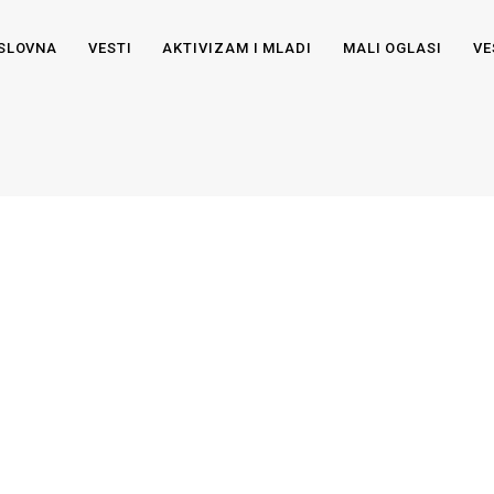
SLOVNA
VESTI
AKTIVIZAM I MLADI
MALI OGLASI
VE