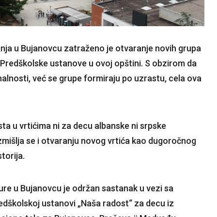
anja u Bujanovcu zatraženo je otvaranje novih grupa
 Predškolske ustanove u ovoj opštini. S obzirom da
alnosti, već se grupe formiraju po uzrastu, cela ova
ta u vrtićima ni za decu albanske ni srpske
zmišlja se i otvaranju novog vrtića kao dugoročnog
torija.
ure u Bujanovcu je održan sastanak u vezi sa
edškolskoj ustanovi „Naša radost“ za decu iz