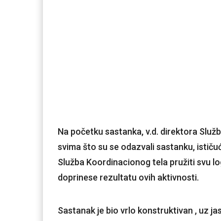
Na početku sastanka, v.d. direktora Služ
svima što su se odazvali sastanku, istič
Služba Koordinacionog tela pružiti svu log
doprinese rezultatu ovih aktivnosti.
Sastanak je bio vrlo konstruktivan , uz 