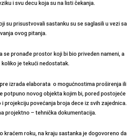
iku i svu decu koja su na listi čekanja.
oji su prisustvovali sastanku su se saglasili u vezi sa
anja ovog pitanja.
 se pronađe prostor koji bi bio priveden nameni, a
 koliko je tekući nedostatak.
pre izrada elaborata o mogućnostima proširenja ili
nje potpuno novog objekta kojim bi, pored postojeće
 projekciju povećanja broja dece iz svih zajednica.
na projektno – tehnička dokumentacija.
to kraćem roku, na kraju sastanka je dogovoreno da