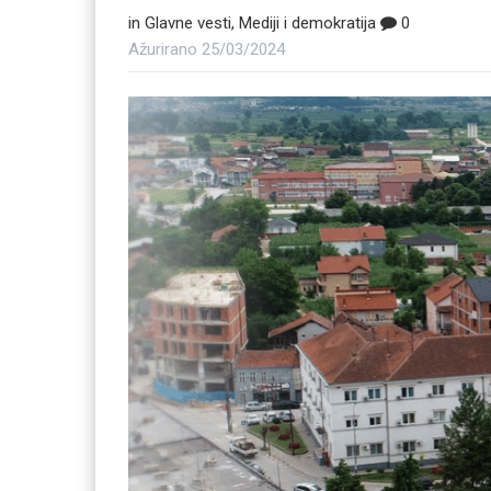
in
Glavne vesti
,
Mediji i demokratija
0
Ažurirano
25/03/2024