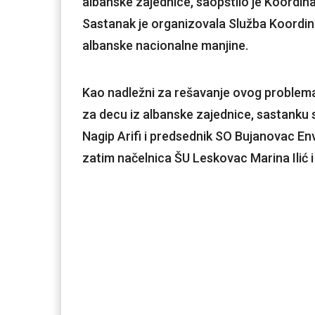
albanske zajednice, saopštilo je Koordin
Sastanak je organizovala Služba Koordin
albanske nacionalne manjine.
Kao nadležni za rešavanje ovog problema
za decu iz albanske zajednice, sastanku 
Nagip Arifi i predsednik SO Bujanovac E
zatim načelnica ŠU Leskovac Marina Ilić i