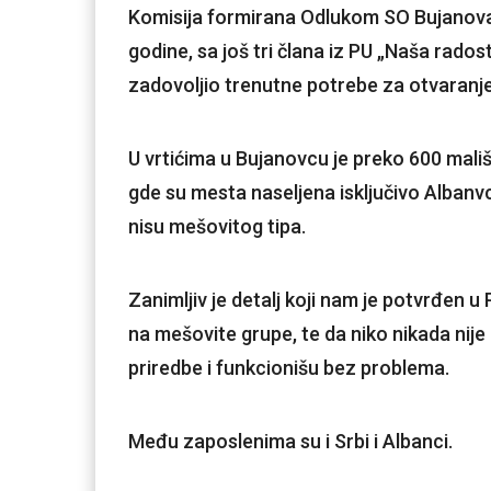
Komisija formirana Odlukom SO Bujanovac
godine, sa još tri člana iz PU „Naša rados
zadovolјio trenutne potrebe za otvaranj
U vrtićima u Bujanovcu je preko 600 mali
gde su mesta naseljena isključivo Albanvci
nisu mešovitog tipa.
Zanimljiv je detalj koji nam je potvrđen u 
na mešovite grupe, te da niko nikada nije
priredbe i funkcionišu bez problema.
Među zaposlenima su i Srbi i Albanci.