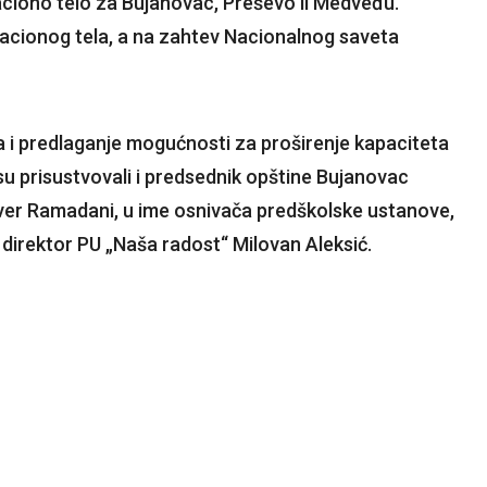
aciono telo za Bujanovac, Preševo ii Medveđu.
acionog tela, a na zahtev Nacionalnog saveta
 i predlaganje mogućnosti za proširenje kapaciteta
su prisustvovali i predsednik opštine Bujanovac
nver Ramadani, u ime osnivača predškolske ustanove,
 direktor PU „Naša radost“ Milovan Aleksić.