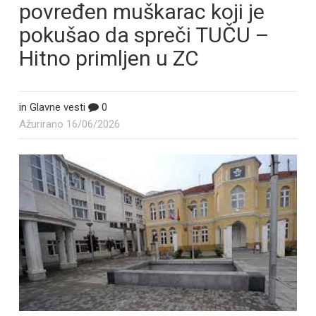
povređen muškarac koji je
pokušao da spreči TUČU –
Hitno primljen u ZC
in
Glavne vesti
0
Ažurirano
16/06/2026