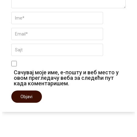
Сачувај моје име, е-пошту и веб место у
овом прегледачу веба за следећи пут
када коментаришем.