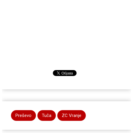
Preševo
Tuča
ZC Vranje