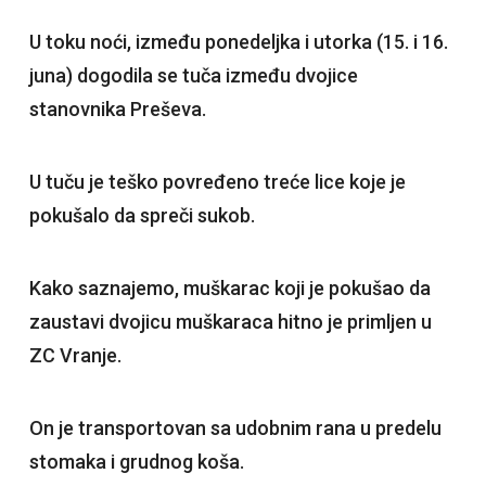
U toku noći, između ponedeljka i utorka (15. i 16.
juna) dogodila se tuča između dvojice
stanovnika Preševa.
U tuču je teško povređeno treće lice koje je
pokušalo da spreči sukob.
Kako saznajemo, muškarac koji je pokušao da
zaustavi dvojicu muškaraca hitno je primljen u
ZC Vranje.
On je transportovan sa udobnim rana u predelu
stomaka i grudnog koša.