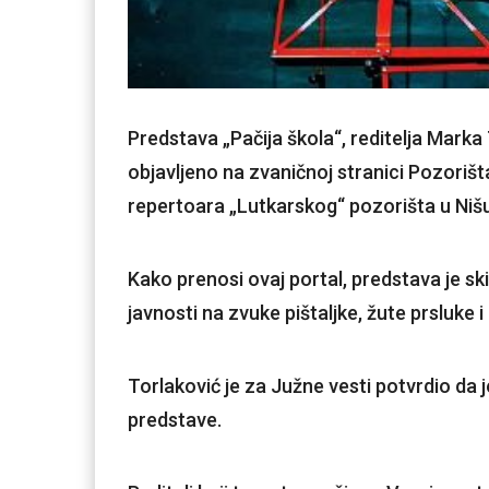
Predstava „Pačija škola“, reditelja Marka 
objavljeno na zvaničnoj stranici Pozorišta
repertoara „Lutkarskog“ pozorišta u Niš
Kako prenosi ovaj portal, predstava je s
javnosti na zvuke pištaljke, žute prsluke 
Torlaković je za Južne vesti potvrdio da j
predstave.