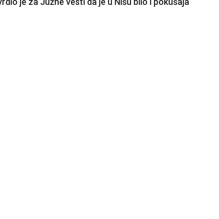
vrdio je za Južne vesti da je u Nišu bilo i pokušaja