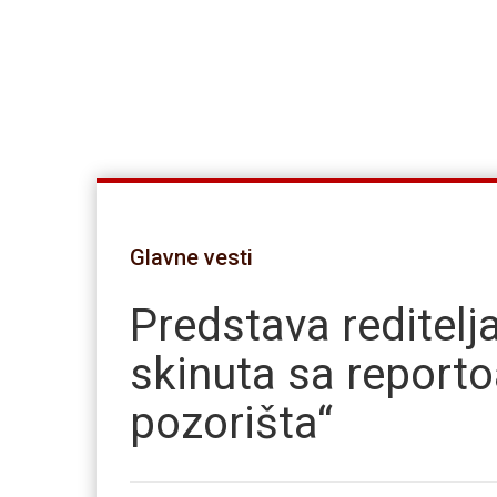
Glavne vesti
Predstava reditelj
skinuta sa report
pozorišta“