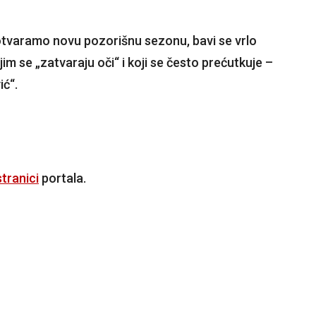
otvaramo novu pozorišnu sezonu, bavi se vrlo
m se „zatvaraju oči“ i koji se često prećutkuje –
ić“.
tranici
portala.