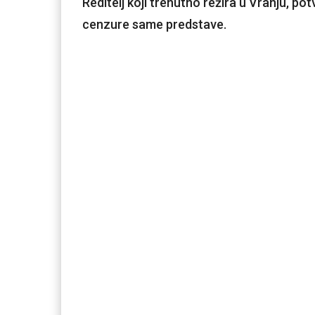
Reditelj koji trenutno režira u Vranju, pot
cenzure same predstave.