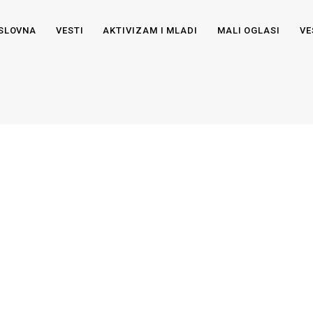
SLOVNA
VESTI
AKTIVIZAM I MLADI
MALI OGLASI
VE