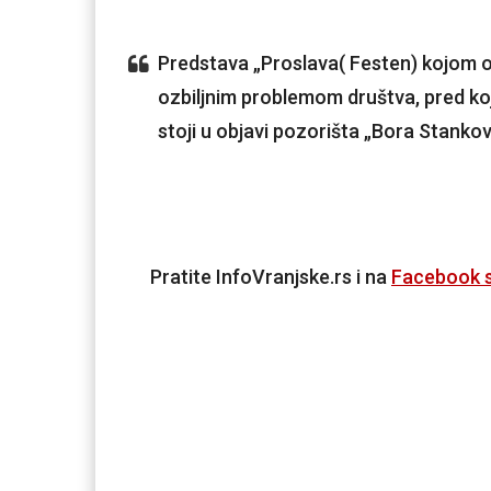
Predstava „Proslava( Festen) kojom 
ozbiljnim problemom društva, pred koji
stoji u objavi pozorišta „Bora Stankov
Pratite InfoVranjske.rs i na
Facebook s