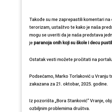
Takođe su me zaprepastili komentari na 
terorizam, ustaštvo te kako je naša predst
mogu se uveriti da je naša predstava jedna
je
paranoja onih koji su škole i decu pustil
Ostatak vesti možete pročitati na portal
Podsećamo, Marko Torlaković u Vranju tre
zakazana za 21. oktobar, 2025. godine.
Iz pozorišta „Bora Stanković“ Vranje, obja
ozbiljnim problemima društva.