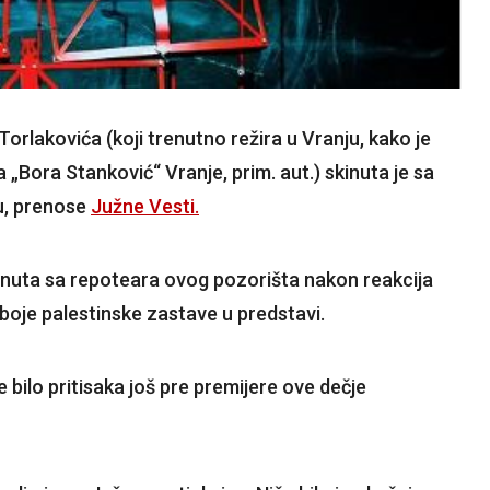
Torlakovića (koji trenutno režira u Vranju, kako je
 „Bora Stanković“ Vranje, prim. aut.) skinuta je sa
u, prenose
Južne Vesti.
kinuta sa repoteara ovog pozorišta nakon reakcija
i boje palestinske zastave u predstavi.
e bilo pritisaka još pre premijere ove dečje