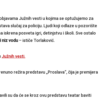
objavama Južnih vesti u kojima se optužujemo za
ava slučaj za policiju. Ljudi koji odlaze u pozorište
 iskrena posveta igri, detinjstvu i školi. Sve ostalo
i niz vodu
– ističe Torlaković.
u
Južnih vesti.
nuno režira predstavu „Proslava“, čija je premijera
vili su da će se kroz ovu predstavu teatar baviti