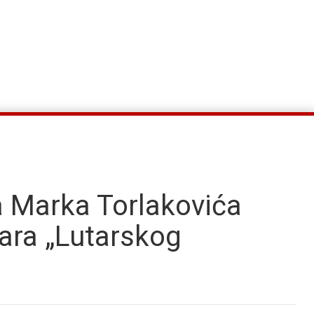
a Marka Torlakovića
oara „Lutarskog