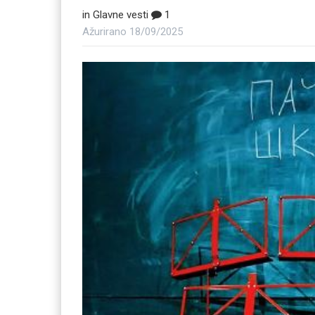
in
Glavne vesti
1
Ažurirano
18/09/2025