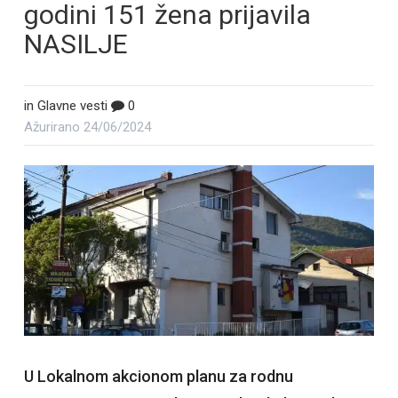
godini 151 žena prijavila
NASILJE
in
Glavne vesti
0
Ažurirano
24/06/2024
U Lokalnom akcionom planu za rodnu