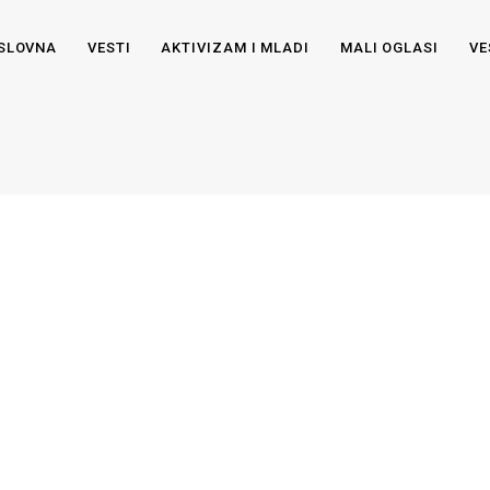
SLOVNA
VESTI
AKTIVIZAM I MLADI
MALI OGLASI
VE