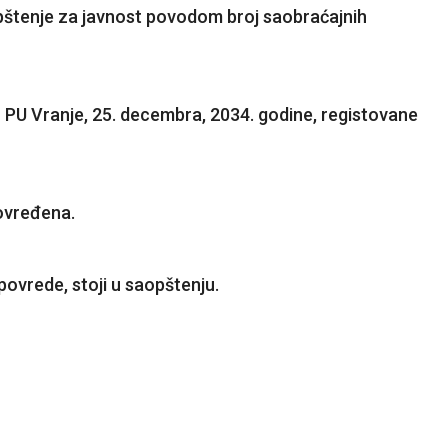
aopštenje za javnost povodom broj saobraćajnih
u PU Vranje, 25. decembra, 2034. godine, registovane
povređena.
povrede, stoji u saopštenju.