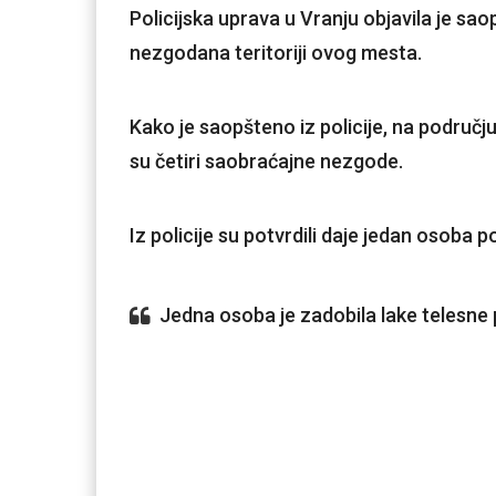
Policijska uprava u Vranju objavila je s
nezgodana teritoriji ovog mesta.
Kako je saopšteno iz policije, na područj
su četiri saobraćajne nezgode.
Iz policije su potvrdili daje jedan osoba 
Jedna osoba je zadobila lake telesne 