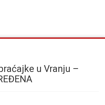
obraćajke u Vranju –
VREĐENA