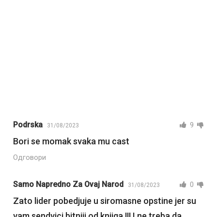
Podrska
9
31/08/2023
Bori se momak svaka mu cast
Одговори
Samo Napredno Za Ovaj Narod
0
31/08/2023
Zato lider pobedjuje u siromasne opstine jer su
vam sendvici bitniji od knjiga !!! I ne treba da