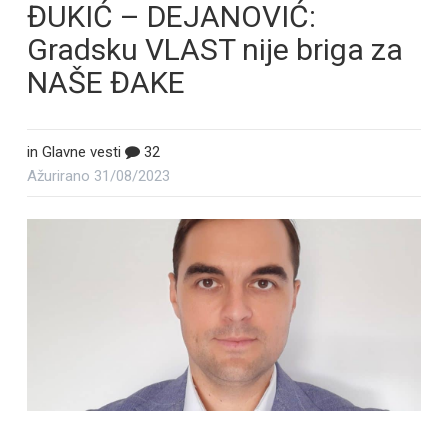
ĐUKIĆ – DEJANOVIĆ:
Gradsku VLAST nije briga za
NAŠE ĐAKE
in
Glavne vesti
32
Ažurirano
31/08/2023