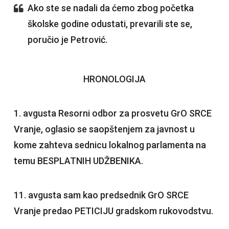
Ako ste se nadali da ćemo zbog početka
školske godine odustati, prevarili ste se,
poručio je Petrović.
HRONOLOGIJA
1. avgusta Resorni odbor za prosvetu GrO SRCE
Vranje, oglasio se saopštenjem za javnost u
kome zahteva sednicu lokalnog parlamenta na
temu BESPLATNIH UDŽBENIKA.
11. avgusta sam kao predsednik GrO SRCE
Vranje predao PETICIJU gradskom rukovodstvu.