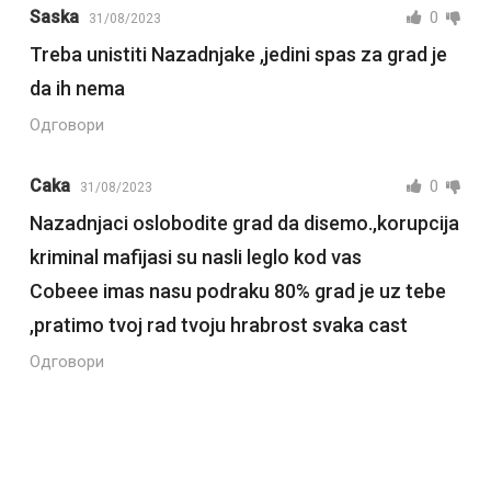
Saska
0
31/08/2023
Treba unistiti Nazadnjake ,jedini spas za grad je
da ih nema
Одговори
Caka
0
31/08/2023
Nazadnjaci oslobodite grad da disemo.,korupcija
kriminal mafijasi su nasli leglo kod vas
Cobeee imas nasu podraku 80% grad je uz tebe
,pratimo tvoj rad tvoju hrabrost svaka cast
Одговори