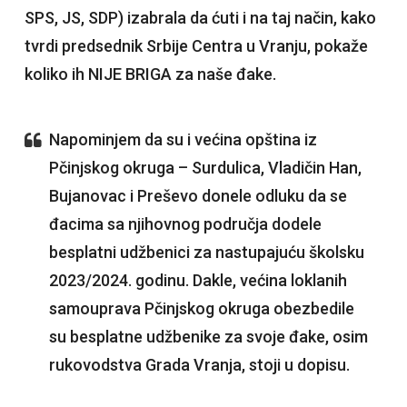
SPS, JS, SDP) izabrala da ćuti i na taj način, kako
tvrdi predsednik Srbije Centra u Vranju, pokaže
koliko ih NIJE BRIGA za naše đake.
Napominjem da su i većina opština iz
Pčinjskog okruga – Surdulica, Vladičin Han,
Bujanovac i Preševo donele odluku da se
đacima sa njihovnog područja dodele
besplatni udžbenici za nastupajuću školsku
2023/2024. godinu. Dakle, većina loklanih
samouprava Pčinjskog okruga obezbedile
su besplatne udžbenike za svoje đake, osim
rukovodstva Grada Vranja, stoji u dopisu.