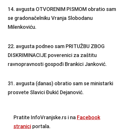
14. avgusta OTVORENIM PISMOM obratio sam
se gradonačelniku Vranja Slobodanu
Milenkoviću.
22.
avgusta podneo sam PRITUŽBU ZBOG
DISKRIMINACIJE poverenici za zaštitu
ravnopravnosti gospođi Brankici Janković.
31. avgusta (danas) obratio sam se ministarki
prosvete Slavici Đukić Dejanović.
Pratite InfoVranjske.rs i na
Facebook
stranici
portala.