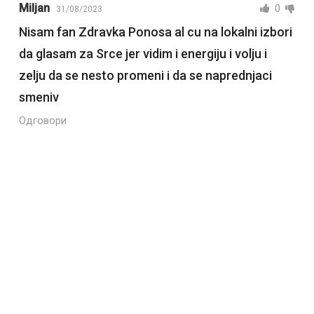
Miljan
0
31/08/2023
Nisam fan Zdravka Ponosa al cu na lokalni izbori
da glasam za Srce jer vidim i energiju i volju i
zelju da se nesto promeni i da se naprednjaci
smeniv
Одговори