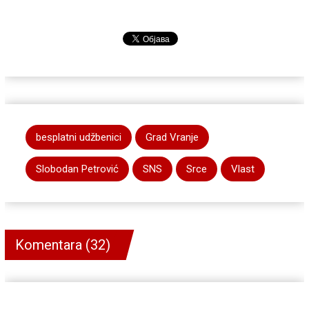
besplatni udžbenici
Grad Vranje
Slobodan Petrović
SNS
Srce
Vlast
Komentara (32)