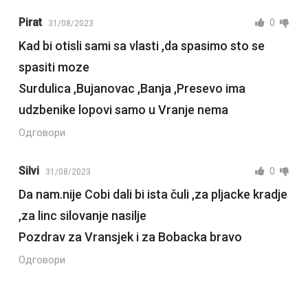
Pirat
0
31/08/2023
Kad bi otisli sami sa vlasti ,da spasimo sto se
spasiti moze
Surdulica ,Bujanovac ,Banja ,Presevo ima
udzbenike lopovi samo u Vranje nema
Одговори
Silvi
0
31/08/2023
Da nam.nije Cobi dali bi ista čuli ,za pljacke kradje
,za linc silovanje nasilje
Pozdrav za Vransjek i za Bobacka bravo
Одговори