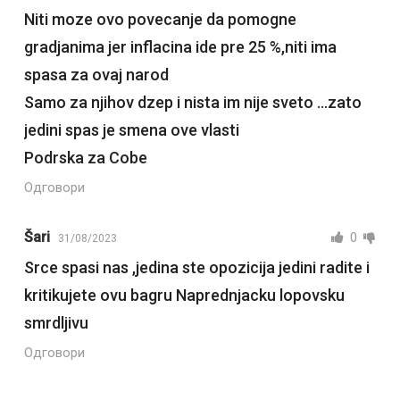
Niti moze ovo povecanje da pomogne
gradjanima jer inflacina ide pre 25 %,niti ima
spasa za ovaj narod
Samo za njihov dzep i nista im nije sveto …zato
jedini spas je smena ove vlasti
Podrska za Cobe
Одговори
Šari
0
31/08/2023
Srce spasi nas ,jedina ste opozicija jedini radite i
kritikujete ovu bagru Naprednjacku lopovsku
smrdljivu
Одговори