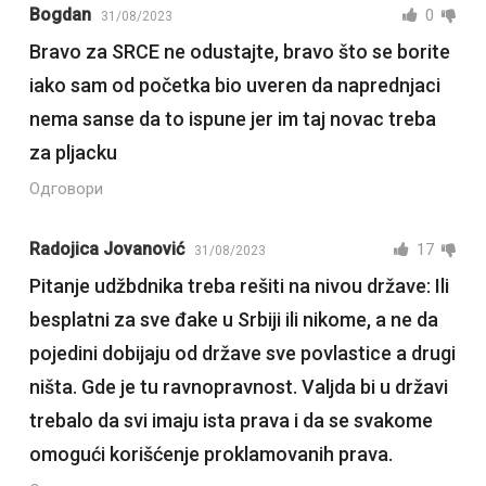
Bogdan
0
31/08/2023
Bravo za SRCE ne odustajte, bravo što se borite
iako sam od početka bio uveren da naprednjaci
nema sanse da to ispune jer im taj novac treba
za pljacku
Одговори
Radojica Jovanović
17
31/08/2023
Pitanje udžbdnika treba rešiti na nivou države: Ili
besplatni za sve đake u Srbiji ili nikome, a ne da
pojedini dobijaju od države sve povlastice a drugi
ništa. Gde je tu ravnopravnost. Valjda bi u državi
trebalo da svi imaju ista prava i da se svakome
omogući korišćenje proklamovanih prava.