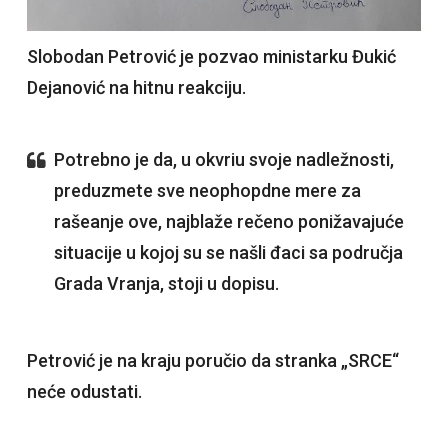
Slobodan Petrović je pozvao ministarku Đukić
Dejanović na hitnu reakciju.
Potrebno je da, u okvriu svoje nadležnosti,
preduzmete sve neophopdne mere za
rašeanje ove, najblaže rečeno ponižavajuće
situacije u kojoj su se našli đaci sa područja
Grada Vranja, stoji u dopisu.
Petrović je na kraju poručio da stranka „SRCE“
neće odustati.