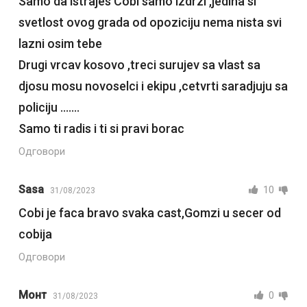
Samo da istrajes Cobi samo izdrzi ,jedina si
svetlost ovog grada od opoziciju nema nista svi
lazni osim tebe
Drugi vrcav kosovo ,treci surujev sa vlast sa
djosu mosu novoselci i ekipu ,cetvrti saradjuju sa
policiju …….
Samo ti radis i ti si pravi borac
Одговори
Sasa
10
31/08/2023
Cobi je faca bravo svaka cast,Gomzi u secer od
cobija
Одговори
Монт
0
31/08/2023