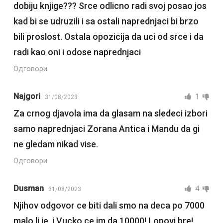
dobiju knjige??? Srce odlicno radi svoj posao jos
kad bi se udruzili i sa ostali naprednjaci bi brzo
bili proslost. Ostala opozicija da uci od srce i da
radi kao oni i odose naprednjaci
Одговори
Najgori
1
31/08/2023
Za crnog djavola ima da glasam na sledeci izbori
samo naprednjaci Zorana Antica i Mandu da gi
ne gledam nikad vise.
Одговори
Dusman
4
31/08/2023
Njihov odgovor ce biti dali smo na deca po 7000
malo li je, i Vucko ce im da 10000! Lopovi bre!