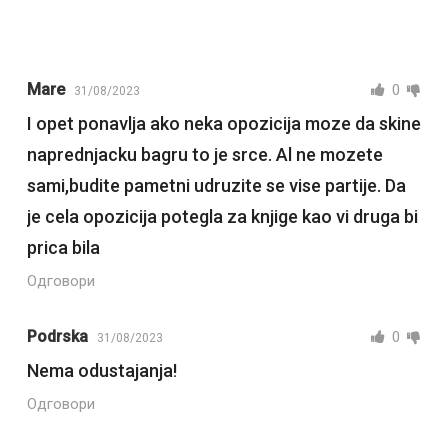
Mare
0
31/08/2023
I opet ponavlja ako neka opozicija moze da skine
naprednjacku bagru to je srce. Al ne mozete
sami,budite pametni udruzite se vise partije. Da
je cela opozicija potegla za knjige kao vi druga bi
prica bila
Одговори
Podrska
0
31/08/2023
Nema odustajanja!
Одговори