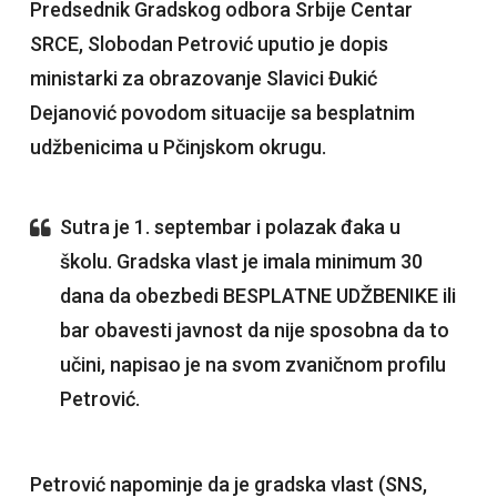
Predsednik Gradskog odbora Srbije Centar
SRCE, Slobodan Petrović uputio je dopis
ministarki za obrazovanje Slavici Đukić
Dejanović povodom situacije sa besplatnim
udžbenicima u Pčinjskom okrugu.
Sutra je 1. septembar i polazak đaka u
školu. Gradska vlast je imala minimum 30
dana da obezbedi BESPLATNE UDŽBENIKE ili
bar obavesti javnost da nije sposobna da to
učini, napisao je na svom zvaničnom profilu
Petrović.
Petrović napominje da je gradska vlast (SNS,