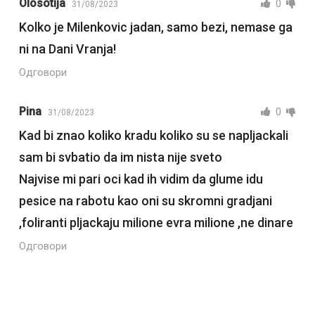
Olosotija
0
31/08/2023
Kolko je Milenkovic jadan, samo bezi, nemase ga
ni na Dani Vranja!
Одговори
Pina
0
31/08/2023
Kad bi znao koliko kradu koliko su se napljackali
sam bi svbatio da im nista nije sveto
Najvise mi pari oci kad ih vidim da glume idu
pesice na rabotu kao oni su skromni gradjani
,foliranti pljackaju milione evra milione ,ne dinare
Одговори