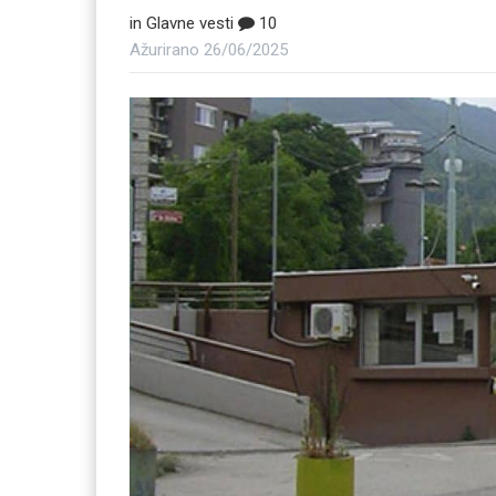
in
Glavne vesti
10
Ažurirano
26/06/2025