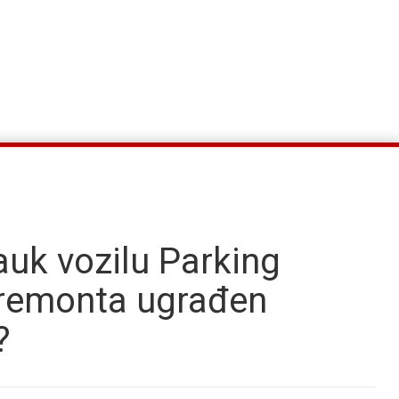
pauk vozilu Parking
 remonta ugrađen
?