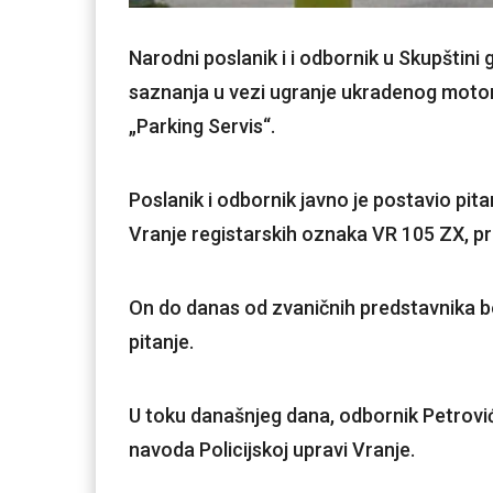
Narodni poslanik i i odbornik u Skupštini
saznanja u vezi ugranje ukradenog moto
„Parking Servis“.
Poslanik i odbornik javno je postavio pitan
Vranje registarskih oznaka VR 105 ZX, p
On do danas od zvaničnih predstavnika b
pitanje.
U toku današnjeg dana, odbornik Petrović 
navoda Policijskoj upravi Vranje.