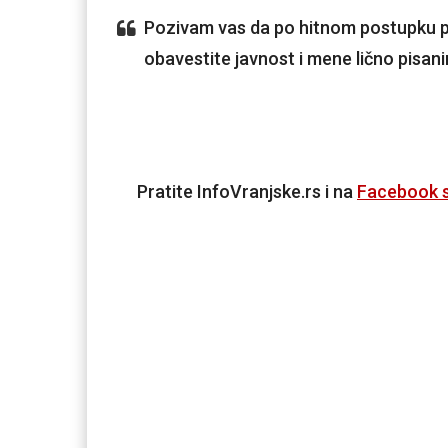
Pozivam vas da po hitnom postupku p
obavestite javnost i mene lično pisan
Pratite InfoVranjske.rs i na
Facebook s