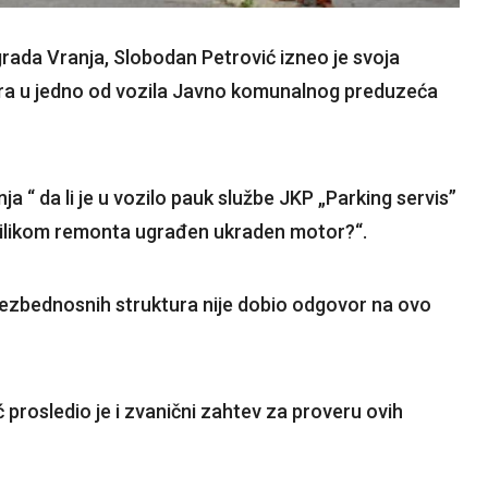
 grada Vranja, Slobodan Petrović izneo je svoja
ra u jedno od vozila Javno komunalnog preduzeća
ja “ da li je u vozilo pauk službe JKP „Parking servis”
rilikom remonta ugrađen ukraden motor?“.
ezbednosnih struktura nije dobio odgovor na ovo
prosledio je i zvanični zahtev za proveru ovih