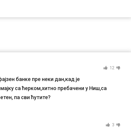
12
ајзен банке пре неки дан,кад је
мајку са ћерком,хитно пребачени у Ниш,са
етен, па сви ћутите?
3