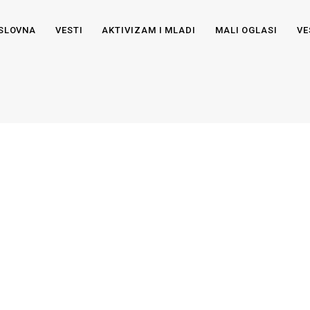
SLOVNA
VESTI
AKTIVIZAM I MLADI
MALI OGLASI
VE