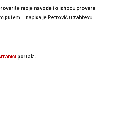
roverite moje navode i o ishodu provere
im putem – napisa je Petrović u zahtevu.
tranici
portala.