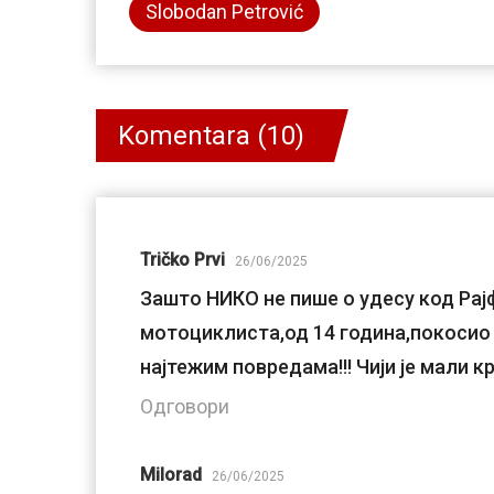
Slobodan Petrović
Komentara (10)
Tričko Prvi
26/06/2025
Зашто НИКО не пише о удесу код Рајф
мотоциклиста,од 14 година,покосио 
најтежим повредама!!! Чији је мали кр
Одговори
Milorad
26/06/2025