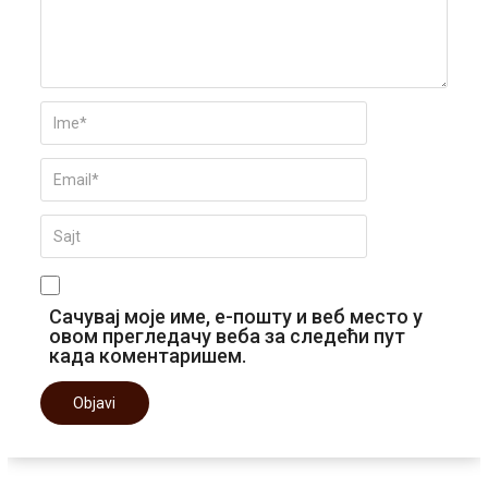
Сачувај моје име, е-пошту и веб место у
овом прегледачу веба за следећи пут
када коментаришем.