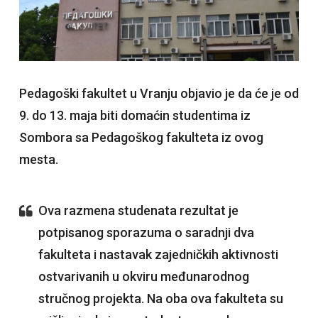
Pedagoški fakultet u Vranju objavio je da će je od
9. do 13. maja biti domaćin studentima iz
Sombora sa Pedagoškog fakulteta iz ovog
mesta.
Ova razmena studenata rezultat je
potpisanog sporazuma o saradnji dva
fakulteta i nastavak zajedničkih aktivnosti
ostvarivanih u okviru međunarodnog
stručnog projekta. Na oba ova fakulteta su