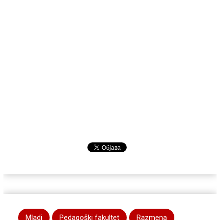
Mladi
Pedagoški fakultet
Razmena