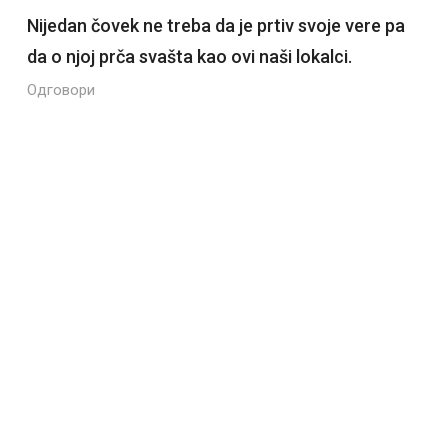
Nijedan čovek ne treba da je prtiv svoje vere pa
da o njoj prča svašta kao ovi naši lokalci.
Одговори