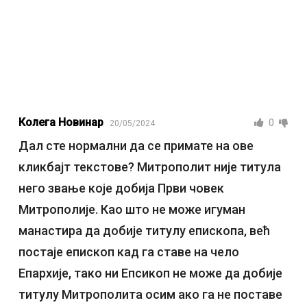
Колега Новинар
0
20/05/2024
Дал сте нормални да се примате на ове
кликбајт текстове? Митрополит није титула
него звање које добија Први човек
Митрополије. Као што не може игуман
манастира да добије титулу епископа, већ
постаје епископ кад га ставе на чело
Епархије, тако ни Епсикоп не може да добије
титулу Митрополита осим ако га не поставе