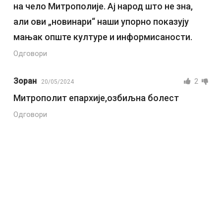
на чело Митрополије. Ај народ што не зна,
али ови „новинари“ наши упорно показују
мањак опште културе и информисаности.
Одговори
Зоран
2
20/05/2024
Митрополит епархије,озбиљна болест
Одговори