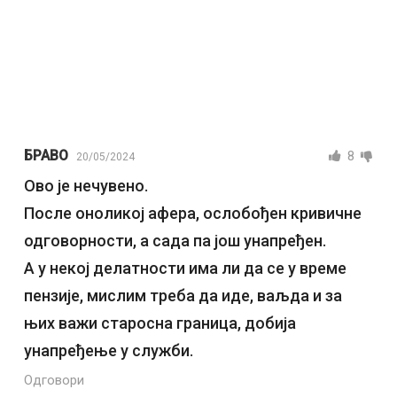
БРАВО
8
20/05/2024
Ово је нечувено.
После оноликој афера, ослобођен кривичне
одговорности, а сада па још унапређен.
А у некој делатности има ли да се у време
пензије, мислим треба да иде, ваљда и за
њих важи старосна граница, добија
унапређење у служби.
Одговори