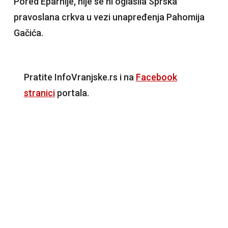
Pored Eparhije, nije se ni oglasila Sprska
pravoslana crkva u vezi unapređenja Pahomija
Gačića.
Pratite InfoVranjske.rs i na
Facebook
stranici
portala.