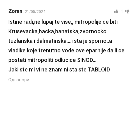
Zoran
1
21/05/2024
Istine radi,ne lupaj te vise,, mitropolije ce biti
Krusevacka,backa,banatska,zvornocko
tuzlanska i dalmatinska….i sta je sporno..a
vladike koje trenutno vode ove eparhije da li ce
postati mitropoliti odlucice SINOD…
Jaki ste mi vi ne znam ni sta ste TABLOID
Одговори