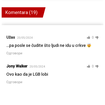
Komentara (19)
Užas
0
20/05/2024
…pa posle se čudite što ljudi ne idu u crkve
Одговори
Jony Walker
0
20/05/2024
Ovo kao da je LGB lobi
Одговори