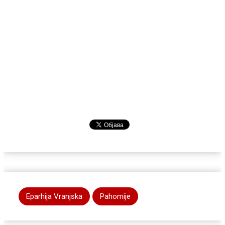
Eparhija Vranjska
Pahomije