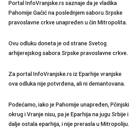
Portal InfoVranjske.rs saznaje da je vladika
Pahomije Gačić na poslednjem saboru Srpske
pravoslavne crkve unapređen u čin Mitropolita.
Ovu odluku doneta je od strane Svetog
arhijerejskog sabora Srpske pravoslavne crkve.
Za portal InfoVranjske.rs iz Eparhije vranjske
ova odluka nije potvrđena, ali ni demantovana.
Podećamo, iako je Pahomije unapređen, Pčinjski
okrug i Vranje nisu, pa je Eparhija na jugu Srbije i
dalje ostala eparhija, i nije prerasla u Mitropoliju.