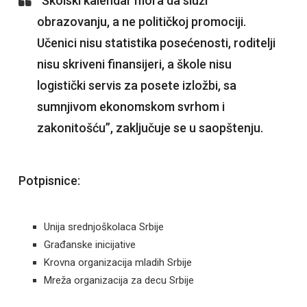
“Školski kalendar mora da služi
obrazovanju, a ne političkoj promociji.
Učenici nisu statistika posećenosti, roditelji
nisu skriveni finansijeri, a škole nisu
logistički servis za posete izložbi, sa
sumnjivom ekonomskom svrhom i
zakonitošću”, zaključuje se u saopštenju.
Potpisnice:
Unija srednjoškolaca Srbije
Građanske inicijative
Krovna organizacija mladih Srbije
Mreža organizacija za decu Srbije