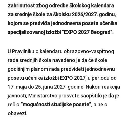
zabrinutost zbog odredbe školskog kalendara
za srednje škole za školsku 2026/2027. godinu,
kojom se predviđa jednodnevna poseta učenika
specijalizovanoj izložbi “EXPO 2027 Beograd”.
U Pravilniku o kalendaru obrazovno-vaspitnog
rada srednjih škola navedeno je da će škole
godišnjim planom rada predvideti jednodnevnu
posetu učenika izložbi EXPO 2027, u periodu od
17. maja do 25. juna 2027. godine. Nakon reakcija
javnosti, Ministarstvo prosvete saopštilo je da je
reč o
“mogućnosti studijske posete”
, a ne o
obavezi.