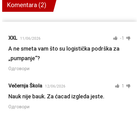
Komentara (2)
XXL
-1
11/06/2026
A ne smeta vam što su logistička podrška za
„pumpanje“?
Одговори
Večernja Škola
1
12/06/2026
Nauk nije bauk. Za ćacad izgleda jeste.
Одговори