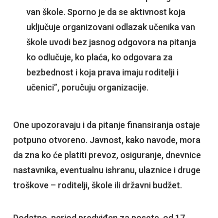
van škole. Sporno je da se aktivnost koja
uključuje organizovani odlazak učenika van
škole uvodi bez jasnog odgovora na pitanja
ko odlučuje, ko plaća, ko odgovara za
bezbednost i koja prava imaju roditelji i
učenici”, poručuju organizacije.
One upozoravaju i da pitanje finansiranja ostaje
potpuno otvoreno. Javnost, kako navode, mora
da zna ko će platiti prevoz, osiguranje, dnevnice
nastavnika, eventualnu ishranu, ulaznice i druge
troškove – roditelji, škole ili državni budžet.
Dodatno, period predviđen za posete, od 17.