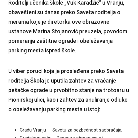
Roditelji učenika škole „Vuk Karadžić“ u Vranju,
obavešteni su danas preko Saveta roditelja o
merama koje je diretorka ove obrazovne
ustanove Marina Stojanović preuzela, povodom
pomeranja zaštitne ograde i obeležavanja
parking mesta ispred škole.
U viber poruci koja je prosleđena preko Saveta
roditelja Škola je uputila zahtev za vraćanje
pešačke ograde u prvobitno stanje na trotoaru u
Pionirskoj ulici, kao i zahtev za anuliranje odluke
o obeležavanju parking mesta u istoj:
Gradu Vranju – Savetu za bezbednost saobraćaja;
Gradskom veću – Resor za obrazovanje i