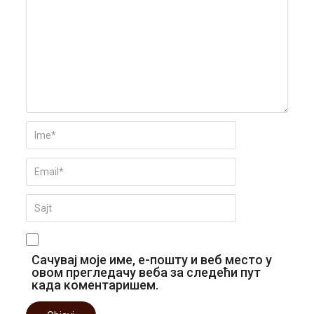
Сачувај моје име, е-пошту и веб место у
овом прегледачу веба за следећи пут
када коментаришем.