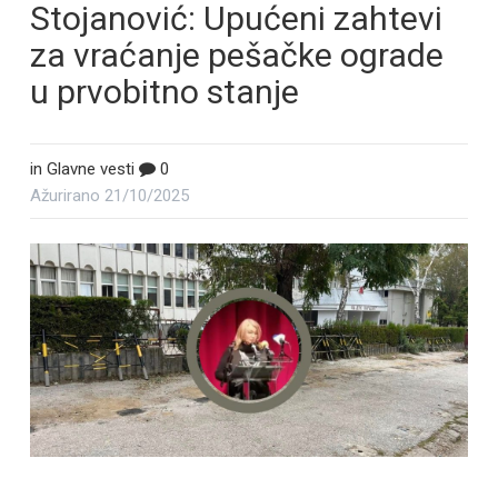
Stojanović: Upućeni zahtevi
za vraćanje pešačke ograde
u prvobitno stanje
in
Glavne vesti
0
Ažurirano
21/10/2025