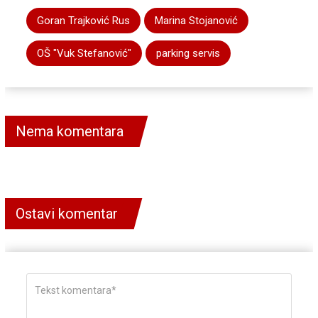
Goran Trajković Rus
Marina Stojanović
OŠ "Vuk Stefanović"
parking servis
Nema komentara
Ostavi komentar