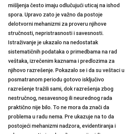
mišljenja često imaju odlučujući uticaj na ishod
spora. Upravo zato je važno da postoje
delotvorni mehanizmi za proveru njihove
stručnosti, nepristrasnosti i savesnosti.
Istraživanje je ukazalo na nedostatak
sistematičnih podataka o primedbama na rad
veštaka, izrečenim kaznama i predlozima za
njihovo razrešenje. Pokazalo se i da su veštaci u
posmatranom periodu gotovo isključivo
razrešenje tražili sami, dok razrešenja zbog
nestručnog, nesavesnog ili neurednog rada
praktično nije bilo. To ne mora da znači da
problema u radu nema. Pre ukazuje na to da
postojeći mehanizmi nadzora, evidentiranja i