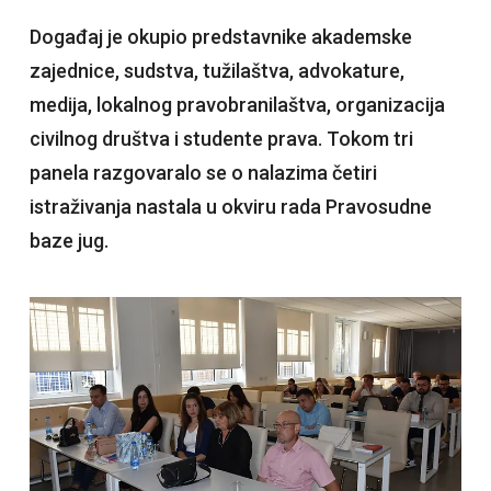
Događaj je okupio predstavnike akademske
zajednice, sudstva, tužilaštva, advokature,
medija, lokalnog pravobranilaštva, organizacija
civilnog društva i studente prava. Tokom tri
panela razgovaralo se o nalazima četiri
istraživanja nastala u okviru rada Pravosudne
baze jug.