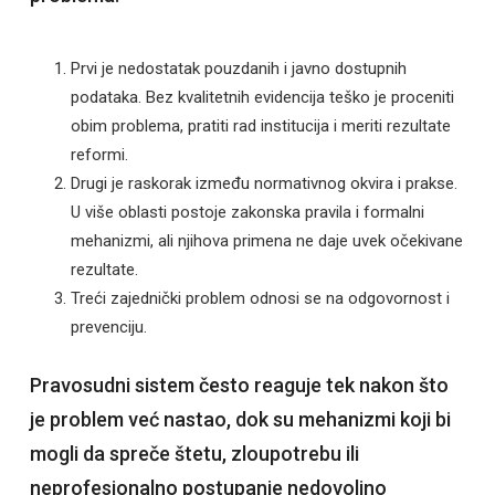
Prvi je nedostatak pouzdanih i javno dostupnih
podataka. Bez kvalitetnih evidencija teško je proceniti
obim problema, pratiti rad institucija i meriti rezultate
reformi.
Drugi je raskorak između normativnog okvira i prakse.
U više oblasti postoje zakonska pravila i formalni
mehanizmi, ali njihova primena ne daje uvek očekivane
rezultate.
Treći zajednički problem odnosi se na odgovornost i
prevenciju.
Pravosudni sistem često reaguje tek nakon što
je problem već nastao, dok su mehanizmi koji bi
mogli da spreče štetu, zloupotrebu ili
neprofesionalno postupanje nedovoljno