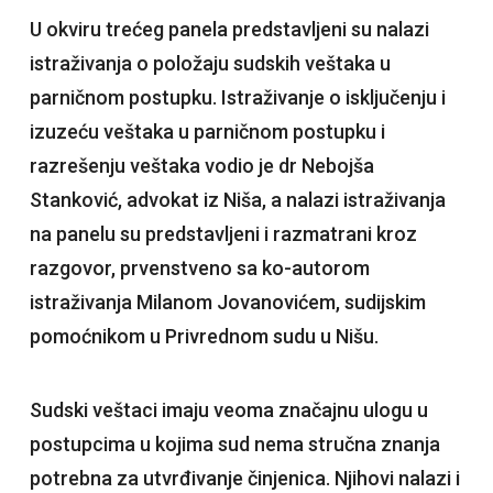
U okviru trećeg panela predstavljeni su nalazi
istraživanja o položaju sudskih veštaka u
parničnom postupku. Istraživanje o isključenju i
izuzeću veštaka u parničnom postupku i
razrešenju veštaka vodio je dr Nebojša
Stanković, advokat iz Niša, a nalazi istraživanja
na panelu su predstavljeni i razmatrani kroz
razgovor, prvenstveno sa ko-autorom
istraživanja Milanom Jovanovićem, sudijskim
pomoćnikom u Privrednom sudu u Nišu.
Sudski veštaci imaju veoma značajnu ulogu u
postupcima u kojima sud nema stručna znanja
potrebna za utvrđivanje činjenica. Njihovi nalazi i