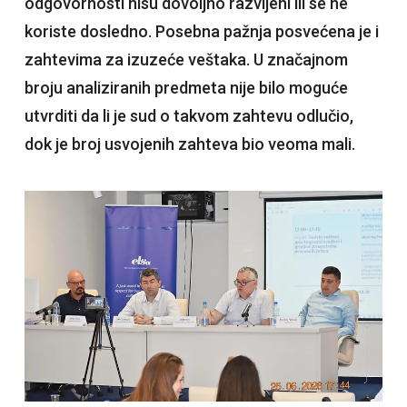
odgovornosti nisu dovoljno razvijeni ili se ne
koriste dosledno. Posebna pažnja posvećena je i
zahtevima za izuzeće veštaka. U značajnom
broju analiziranih predmeta nije bilo moguće
utvrditi da li je sud o takvom zahtevu odlučio,
dok je broj usvojenih zahteva bio veoma mali.