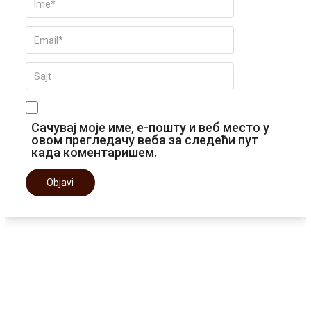
Сачувај моје име, е-пошту и веб место у
овом прегледачу веба за следећи пут
када коментаришем.