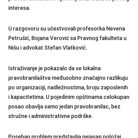
interesa.
U razgovoru su učestvovali profesorka Nevena
Petrušić, Bojana Verović sa Pravnog fakulteta u
Nišu i advokat Stefan Vlatković.
Istraživanje je pokazalo da se lokalna
pravobranilaštva međusobno značajno razlikuju
po organizaciji, nadležnostima, broju zaposlenih
i kapacitetima. U pojedinim opštinama celokupan
posao obavlja samo jedan pravobranilac, bez
stručne i administrativne podrške.
Poseban problem predstavlja nejasan položaj