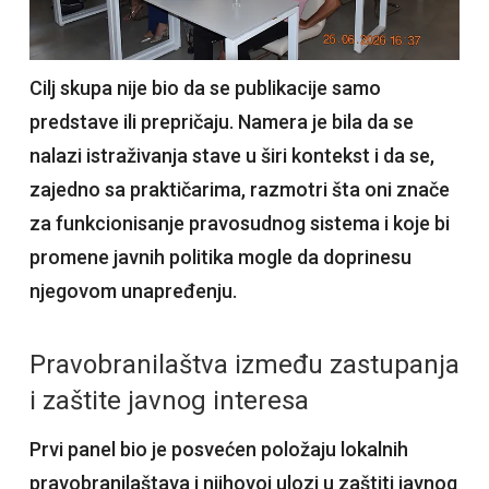
Cilj skupa nije bio da se publikacije samo
predstave ili prepričaju. Namera je bila da se
nalazi istraživanja stave u širi kontekst i da se,
zajedno sa praktičarima, razmotri šta oni znače
za funkcionisanje pravosudnog sistema i koje bi
promene javnih politika mogle da doprinesu
njegovom unapređenju.
Pravobranilaštva između zastupanja
i zaštite javnog interesa
Prvi panel bio je posvećen položaju lokalnih
pravobranilaštava i njihovoj ulozi u zaštiti javnog