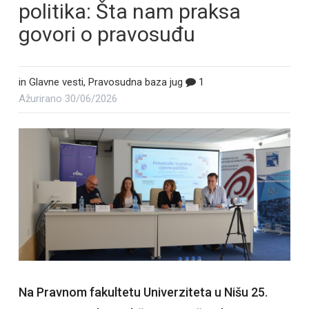
politika: Šta nam praksa
govori o pravosuđu
in
Glavne vesti
,
Pravosudna baza jug
1
Ažurirano
30/06/2026
Na Pravnom fakultetu Univerziteta u Nišu 25.