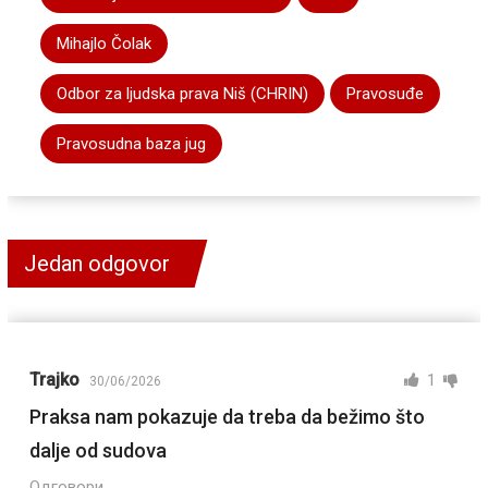
Mihajlo Čolak
Odbor za ljudska prava Niš (CHRIN)
Pravosuđe
Pravosudna baza jug
Jedan odgovor
Trajko
1
30/06/2026
Praksa nam pokazuje da treba da bežimo što
dalje od sudova
Одговори