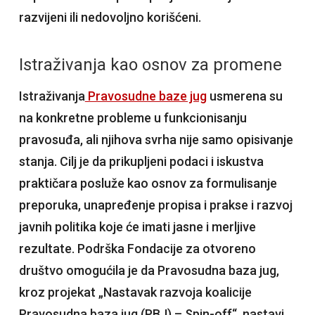
razvijeni ili nedovoljno korišćeni.
Istraživanja kao osnov za promene
Istraživanja
Pravosudne baze jug
usmerena su
na konkretne probleme u funkcionisanju
pravosuđa, ali njihova svrha nije samo opisivanje
stanja. Cilj je da prikupljeni podaci i iskustva
praktičara posluže kao osnov za formulisanje
preporuka, unapređenje propisa i prakse i razvoj
javnih politika koje će imati jasne i merljive
rezultate. Podrška Fondacije za otvoreno
društvo omogućila je da Pravosudna baza jug,
kroz projekat „Nastavak razvoja koalicije
Pravosudna baza jug (PBJ) – Spin-off“, nastavi