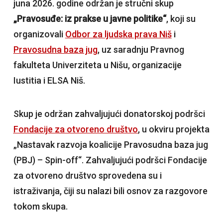
juna 2026. godine održan je stručni skup
„Pravosuđe: iz prakse u javne politike“
, koji su
organizovali
Odbor za ljudska prava Niš
i
Pravosudna baza jug
, uz saradnju Pravnog
fakulteta Univerziteta u Nišu, organizacije
Iustitia i ELSA Niš.
Skup je održan zahvaljujući donatorskoj podršci
Fondacije za otvoreno društvo
, u okviru projekta
„Nastavak razvoja koalicije Pravosudna baza jug
(PBJ) – Spin-off“. Zahvaljujući podršci Fondacije
za otvoreno društvo sprovedena su i
istraživanja, čiji su nalazi bili osnov za razgovore
tokom skupa.