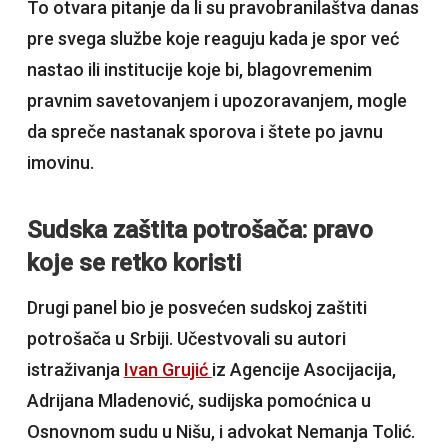
To otvara pitanje da li su pravobranilaštva danas
pre svega službe koje reaguju kada je spor već
nastao ili institucije koje bi, blagovremenim
pravnim savetovanjem i upozoravanjem, mogle
da spreče nastanak sporova i štete po javnu
imovinu.
Sudska zaštita potrošača: pravo
koje se retko koristi
Drugi panel bio je posvećen sudskoj zaštiti
potrošača u Srbiji. Učestvovali su autori
istraživanja
Ivan Grujić
iz Agencije Asocijacija,
Adrijana Mladenović, sudijska pomoćnica u
Osnovnom sudu u Nišu, i advokat Nemanja Tolić.