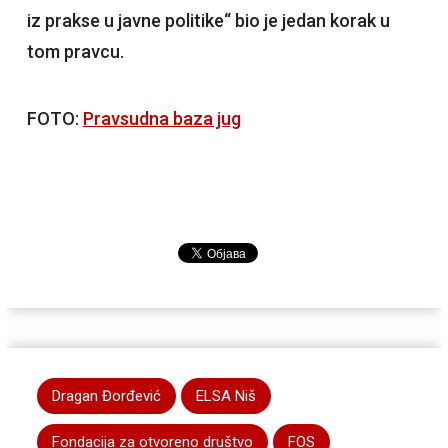
iz prakse u javne politike“ bio je jedan korak u
tom pravcu.
FOTO:
Pravsudna baza jug
Dragan Đorđević
ELSA Niš
Fondacija za otvoreno društvo
FOS