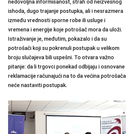
nedovoljna informisanost, strah od neizvesnog
ishoda, dugo trajanje postupka, ali i nesrazmera
između vrednosti sporne robe ili usluge i
vremena i energije koje potrošač mora da uloži.
Istraživanje je, međutim, pokazalo i da su
potrošači koji su pokrenuli postupak u velikom
broju slučajeva bili uspešni. To otvara važno
pitanje: da li trgovci ponekad odbijaju i osnovane
reklamacije računajući na to da većina potrošača
neće nastaviti postupak.