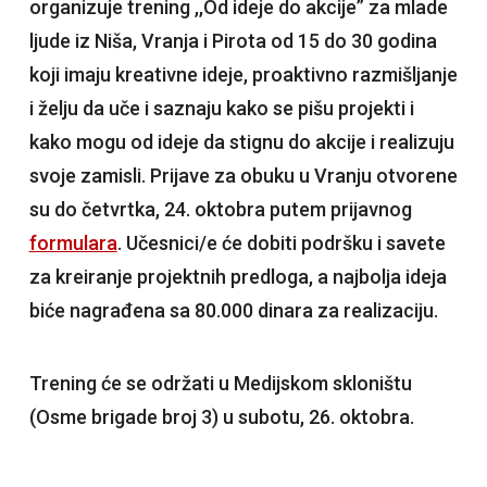
organizuje trening ,,Od ideje do akcije” za mlade
ljude iz Niša, Vranja i Pirota od 15 do 30 godina
koji imaju kreativne ideje, proaktivno razmišljanje
i želju da uče i saznaju kako se pišu projekti i
kako mogu od ideje da stignu do akcije i realizuju
svoje zamisli. Prijave za obuku u Vranju otvorene
su do četvrtka, 24. oktobra putem prijavnog
formulara
. Učesnici/e će dobiti podršku i savete
za kreiranje projektnih predloga, a najbolja ideja
biće nagrađena sa 80.000 dinara za realizaciju.
Trening će se održati u Medijskom skloništu
(Osme brigade broj 3) u subotu, 26. oktobra.