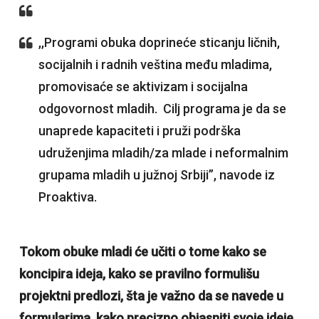
,,Programi obuka doprineće sticanju ličnih,
socijalnih i radnih veština među mladima,
promovisaće se aktivizam i socijalna
odgovornost mladih. Cilj programa je da se
unaprede kapaciteti i pruži podrška
udruženjima mladih/za mlade i neformalnim
grupama mladih u južnoj Srbiji”, navode iz
Proaktiva.
Tokom obuke mladi će učiti o tome kako se
koncipira ideja, kako se pravilno formulišu
projektni predlozi, šta je važno da se navede u
formularima, kako precizno objasniti svoje ideje,