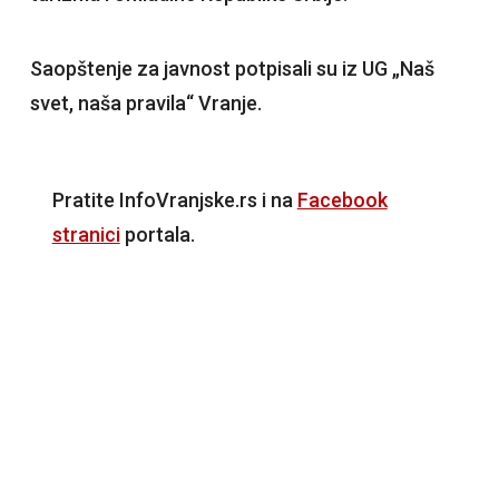
Saopštenje za javnost potpisali su iz UG „Naš
svet, naša pravila“ Vranje.
Pratite InfoVranjske.rs i na
Facebook
stranici
portala.