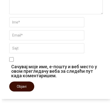
Сачувај моје име, е-пошту и веб место у
овом прегледачу веба за следећи пут
када коментаришем.