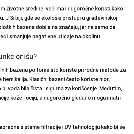
om životne sredine, već ima i dugoročne koristi kako
. U Srbiji, gde se ekološki pristupi u građevinskoj
koloških bazena dobija na značaju, jer ne samo da
ć i smanjuje negativne uticaje na okolinu.
funkcionišu?
nalnih bazena po tome što koriste prirodne metode za
emikalija. Klasični bazeni često koriste hlor,
bi voda bila čista i sigurna za korišćenje. Međutim,
cije kože i očiju, a dugoročno gledano mogu imati i
apredne sisteme filtracije i UV tehnologiju kako bi se