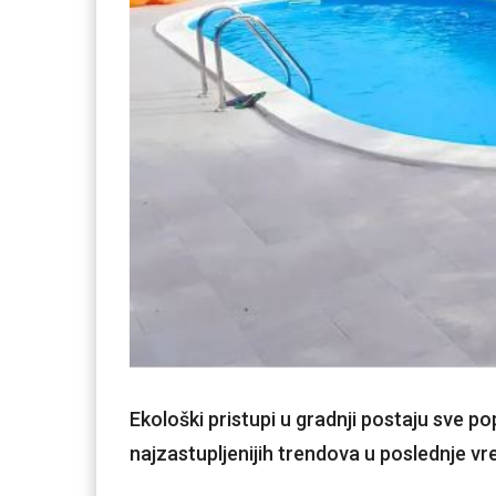
Ekološki pristupi u gradnji postaju sve popu
najzastupljenijih trendova u poslednje vr