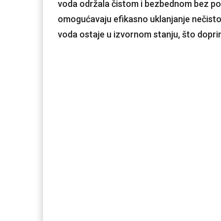
voda održala čistom i bezbednom bez pot
omogućavaju efikasno uklanjanje nečistoća
voda ostaje u izvornom stanju, što dopri