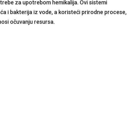
rebe za upotrebom hemikalija. Ovi sistemi
 i bakterija iz vode, a koristeći prirodne procese,
nosi očuvanju resursa.