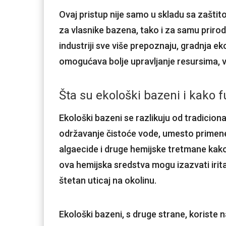
Ovaj pristup nije samo u skladu sa zaštit
za vlasnike bazena, tako i za samu prirodu
industriji sve više prepoznaju, gradnja e
omogućava bolje upravljanje resursima, ve
Šta su ekološki bazeni i kako 
Ekološki bazeni se razlikuju od tradicio
održavanje čistoće vode, umesto primene h
algaecide i druge hemijske tretmane kako 
ova hemijska sredstva mogu izazvati irita
štetan uticaj na okolinu.
Ekološki bazeni, s druge strane, koriste n