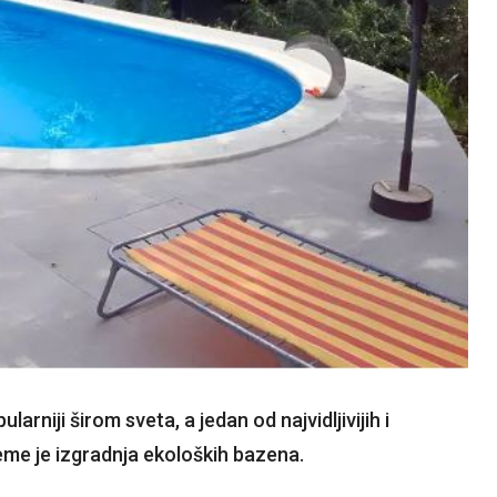
larniji širom sveta, a jedan od najvidljivijih i
eme je izgradnja ekoloških bazena.