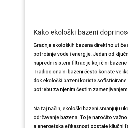
Kako ekološki bazeni doprinos
Gradnja ekoloških bazena direktno utiče
potrošnje vode i energije. Jedan od ključ
napredni sistem filtracije koji čini baze
Tradiocionalni bazeni često koriste veli
dok ekološki bazeni koriste sofisticirane 
potrebu za njenim čestim zamenjivanjem
Na taj način, ekološki bazeni smanjuju uk
održavanje bazena. To je naročito važno 
a energetska efikasnost postaje ključni f