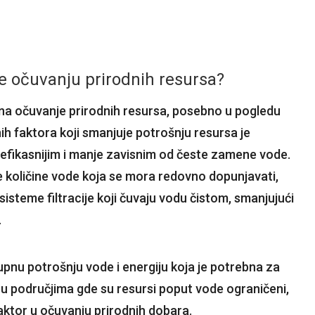
e očuvanju prirodnih resursa?
 na očuvanje prirodnih resursa, posebno u pogledu
nih faktora koji smanjuje potrošnju resursa je
ne efikasnijim i manje zavisnim od česte zamene vode.
ke količine vode koja se mora redovno dopunjavati,
sisteme filtracije koji čuvaju vodu čistom, smanjujući
.
upnu potrošnju vode i energiju koja je potrebna za
u područjima gde su resursi poput vode ograničeni,
aktor u očuvanju prirodnih dobara.