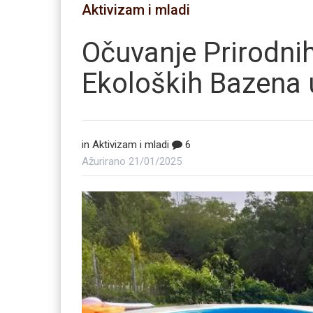
Aktivizam i mladi
Očuvanje Prirodni
Ekoloških Bazena u
in
Aktivizam i mladi
6
Ažurirano
21/01/2025