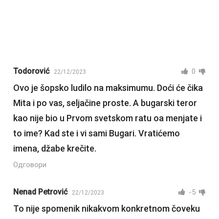
Todorović
0
22/12/2023
Ovo je šopsko ludilo na maksimumu. Doći će čika
Mita i po vas, seljačine proste. A bugarski teror
kao nije bio u Prvom svetskom ratu oa menjate i
to ime? Kad ste i vi sami Bugari. Vratićemo
imena, džabe krečite.
Одговори
Nenad Petrović
-5
22/12/2023
To nije spomenik nikakvom konkretnom čoveku