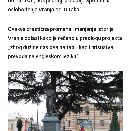
od Turaka“, dok je drugi predlog“ Spomenik
oslobođenja Vranja od Turaka“.
Ovakva drastična promena i menjanje istorije
Vranje dolazi kako je rečeno u predlogu projekta
„zbog dužine naslova na tabli, kao i prisustva
prevoda na engleskom jeziku“.