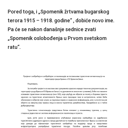
Pored toga, i „Spomenik žrtvama bugarskog
terora 1915 – 1918. godine“ , dobiće novo ime.
Pa će se nakon današnje sednice zvati
„Spomenik oslobođenja u Prvom svetskom
ratu“.