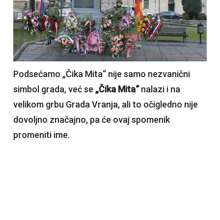
Podsećamo „Čika Mita“ nije samo nezvanični
simbol grada, već se
„Čika Mita“
nalazi i na
velikom grbu Grada Vranja, ali to očigledno nije
dovoljno značajno, pa će ovaj spomenik
promeniti ime.