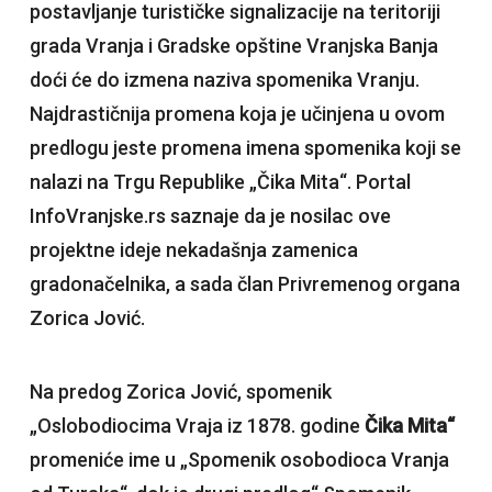
postavljanje turističke signalizacije na teritoriji
grada Vranja i Gradske opštine Vranjska Banja
doći će do izmena naziva spomenika Vranju.
Najdrastičnija promena koja je učinjena u ovom
predlogu jeste promena imena spomenika koji se
nalazi na Trgu Republike „Čika Mita“. Portal
InfoVranjske.rs saznaje da je nosilac ove
projektne ideje nekadašnja zamenica
gradonačelnika, a sada član Privremenog organa
Zorica Jović.
Na predog Zorica Jović, spomenik
„Oslobodiocima Vraja iz 1878. godine
Čika Mita“
promeniće ime u „Spomenik osobodioca Vranja