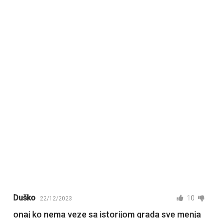
Duško
10
22/12/2023
onaj ko nema veze sa istorijom grada sve menja