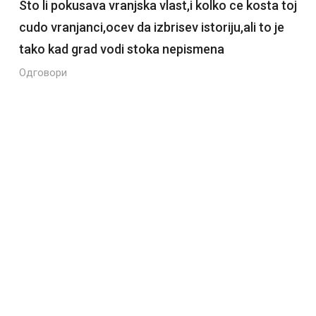
Sto li pokusava vranjska vlast,i kolko ce kosta toj
cudo vranjanci,ocev da izbrisev istoriju,ali to je
tako kad grad vodi stoka nepismena
Одговори