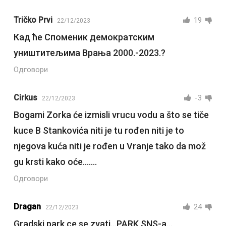
Tričko Prvi
19
22/12/2023
Кад ће Споменик демократским
уништитељима Врања 2000.-2023.?
Одговори
Cirkus
-3
22/12/2023
Bogami Zorka će izmisli vrucu vodu a što se tiče
kuce B Stankovića niti je tu rođen niti je to
njegova kuća niti je rođen u Vranje tako da mož
gu krsti kako oće…….
Одговори
Dragan
24
22/12/2023
Gradski park ce se zvati…PARK SNS-a…