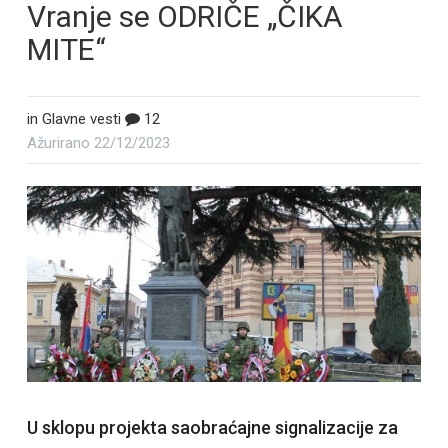
Vranje se ODRIČE „ČIKA
MITE“
in
Glavne vesti
12
Ažurirano
22/12/2023
U sklopu projekta saobraćajne signalizacije za