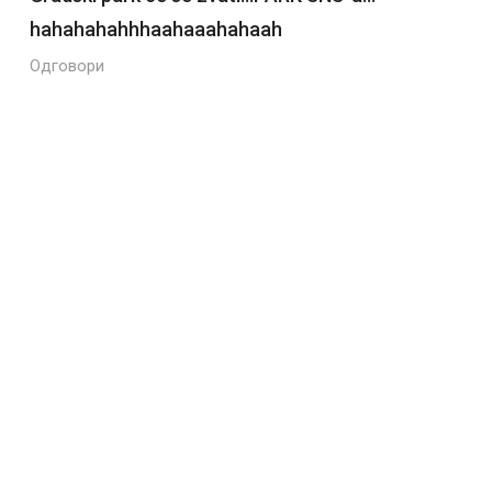
hahahahahhhaahaaahahaah
Одговори