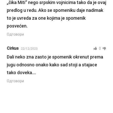
„čika Miti“ nego srpskim vojnicima tako da je ovaj
predlog u redu. Ako se spomeniku daje nadimak
to je uvreda za one kojima je spomenik
posvećen.
Одговори
Cirkus
0
22/12/2023
Dali neko zna zasto je spomenik okrenut prema
jugu odnosno onako kako sad stoji a stajace
tako doveka….
Одговори