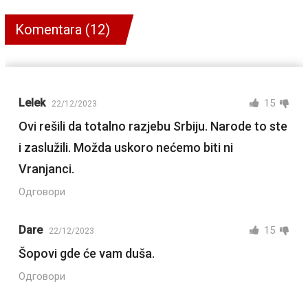
Komentara (12)
Lelek
15
22/12/2023
Ovi rešili da totalno razjebu Srbiju. Narode to ste
i zaslužili. Možda uskoro nećemo biti ni
Vranjanci.
Одговори
Dare
15
22/12/2023
Šopovi gde će vam duša.
Одговори