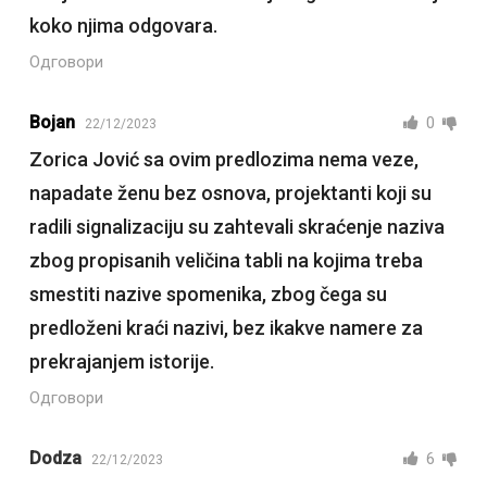
koko njima odgovara.
Одговори
Bojan
0
22/12/2023
Zorica Jović sa ovim predlozima nema veze,
napadate ženu bez osnova, projektanti koji su
radili signalizaciju su zahtevali skraćenje naziva
zbog propisanih veličina tabli na kojima treba
smestiti nazive spomenika, zbog čega su
predloženi kraći nazivi, bez ikakve namere za
prekrajanjem istorije.
Одговори
Dodza
6
22/12/2023