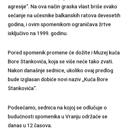
agresije“. Na ova način graska vlast briše svako
sećanje na učesnike balkanskih ratova devesetih
godina, i ovim spomenikom ograničava žrtve
isključivo na 1999. godinu.
Pored spomenik promene će dožite i Muzej kuća
Bore Stankovića, koja se više neće tako zvati.
Nakon današnje sednice, ukoliko ovaj predlog
bude izglasan dobiće novi naziv „Kuća Bore
Stankovića“.
Podsećamo, sednica na kojoj se odlučuje o
budućnosti spomenika u Vranju održaće se
danas u 12 časova.