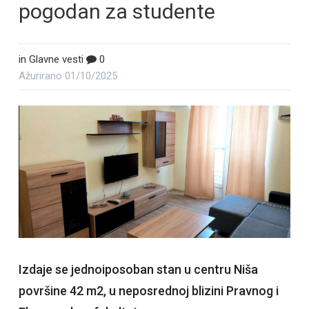
pogodan za studente
in
Glavne vesti
0
Ažurirano
01/10/2025
Izdaje se jednoiposoban stan u centru Niša
površine 42 m2, u neposrednoj blizini Pravnog i