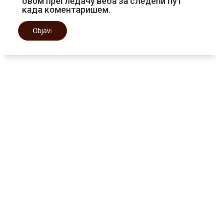
овом прегледачу веба за следећи пут
када коментаришем.