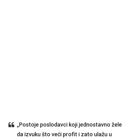
„Postoje poslodavci koji jednostavno žele
da izvuku što veći profit i zato ulažu u