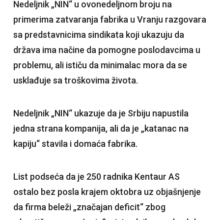
Nedeljnik „NIN“ u ovonedeljnom broju na
primerima zatvaranja fabrika u Vranju razgovara
sa predstavnicima sindikata koji ukazuju da
država ima načine da pomogne poslodavcima u
problemu, ali ističu da minimalac mora da se
usklađuje sa troškovima života.
Nedeljnik „NIN“ ukazuje da je Srbiju napustila
jedna strana kompanija, ali da je „katanac na
kapiju“ stavila i domaća fabrika.
List podseća da je 250 radnika Kentaur AS
ostalo bez posla krajem oktobra uz objašnjenje
da firma beleži „značajan deficit“ zbog