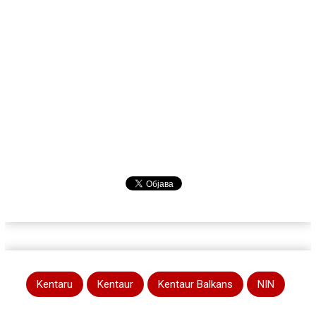
Kentaru
Kentaur
Kentaur Balkans
NIN