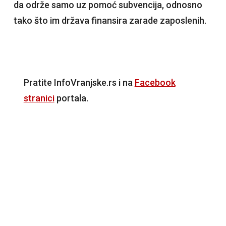
da održe samo uz pomoć subvencija, odnosno
tako što im država finansira zarade zaposlenih.
Pratite InfoVranjske.rs i na
Facebook
stranici
portala.