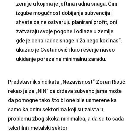
zemlje u kojima je jeftina radna snaga. Čim
izgube mogućnost dobijanja subvencija i
shvate da ne ostvaruju planirani profit, oni
zatvaraju svoje pogone i odlaze u zemlje
gde je cena radne snage niža nego kod nas“,
ukazao je Cvetanović i kao rešenje naveo
ukidanje poreza na minimalnu zaradu.
Predstavnik sindikata „Nezavisnost“ Zoran Ristić
rekao je za „NIN“ da država subvencijama može
da pomogne tako što bi one bile usmerene ka
samo ka onim sektorima koji su zaista u
problemu zbog skoka minimalca, a da su to sada
tekstilni i metalski sektor.