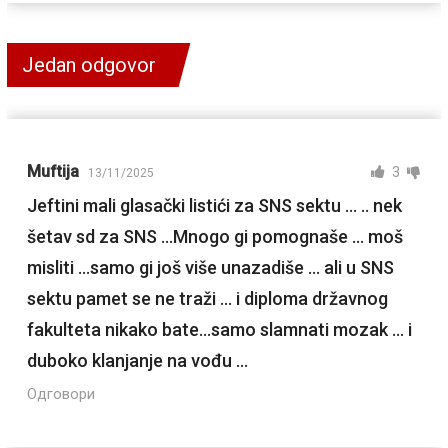
Jedan odgovor
Muftija
3
13/11/2025
Jeftini mali glasački listići za SNS sektu … .. nek
šetav sd za SNS …Mnogo gi pomognaše … moš
misliti …samo gi još više unazadiše … ali u SNS
sektu pamet se ne traži … i diploma državnog
fakulteta nikako bate…samo slamnati mozak … i
duboko klanjanje na vođu …
Одговори