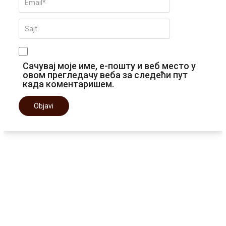
Сачувај моје име, е-пошту и веб место у
овом прегледачу веба за следећи пут
када коментаришем.