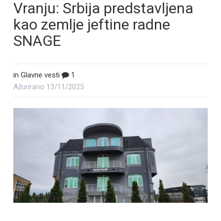
Vranju: Srbija predstavljena
kao zemlje jeftine radne
SNAGE
in
Glavne vesti
1
Ažurirano
13/11/2025