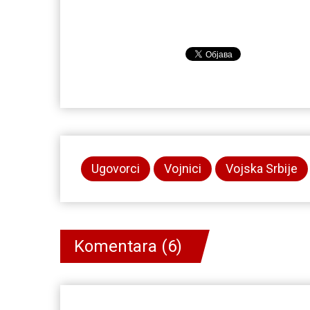
Ugovorci
Vojnici
Vojska Srbije
Komentara (6)