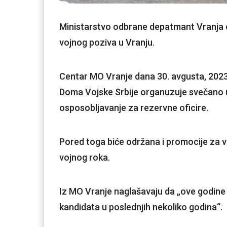
Ministarstvo odbrane depatmant Vranja ob
vojnog poziva u Vranju.
Centar MO Vranje dana 30. avgusta, 2023
Doma Vojske Srbije organuzuje svečano 
osposobljavanje za rezervne oficire.
Pored toga biće održana i promocije za voj
vojnog roka.
Iz MO Vranje naglašavaju da „ove godine 
kandidata u poslednjih nekoliko godina“.