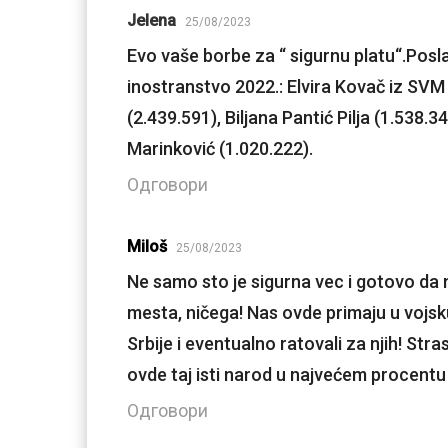
Jelena
25/08/2023
Evo vaše borbe za “ sigurnu platu“.Posl
inostranstvo 2022.: Elvira Kovač iz SVM 
(2.439.591), Biljana Pantić Pilja (1.538.3
Marinković (1.020.222).
Одговори
Miloš
25/08/2023
Ne samo sto je sigurna vec i gotovo da n
mesta, ničega! Nas ovde primaju u vojsku 
Srbije i eventualno ratovali za njih! Stra
ovde taj isti narod u najvećem procentu 
Одговори