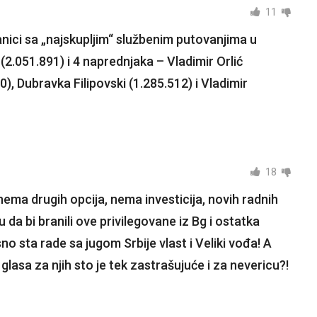
11
anici sa „najskupljim“ službenim putovanjima u
(2.051.891) i 4 naprednjaka – Vladimir Orlić
40), Dubravka Filipovski (1.285.512) i Vladimir
18
ema drugih opcija, nema investicija, novih radnih
da bi branili ove privilegovane iz Bg i ostatka
sno sta rade sa jugom Srbije vlast i Veliki vođa! A
glasa za njih sto je tek zastrašujuće i za nevericu?!