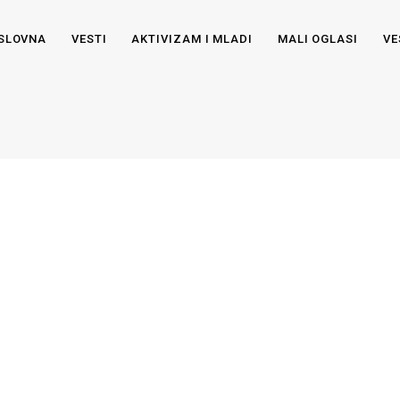
SLOVNA
VESTI
AKTIVIZAM I MLADI
MALI OGLASI
VE