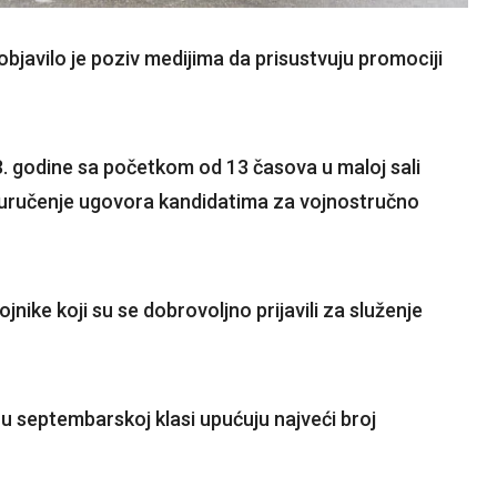
javilo je poziv medijima da prisustvuju promociji
. godine sa početkom od 13 časova u maloj sali
uručenje ugovora kandidatima za vojnostručno
nike koji su se dobrovoljno prijavili za služenje
u septembarskoj klasi upućuju najveći broj