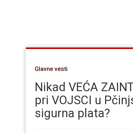
Glavne vesti
Nikad VEĆA ZAIN
pri VOJSCI u Pčin
sigurna plata?