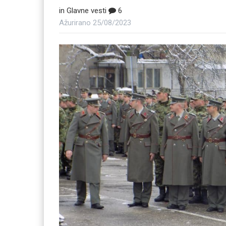
in
Glavne vesti
6
Ažurirano
25/08/2023