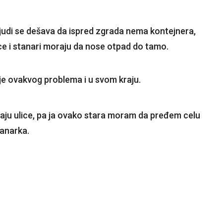
 ljudi se dešava da ispred zgrada nema kontejnera,
ice i stanari moraju da nose otpad do tamo.
nje ovakvog problema i u svom kraju.
raju ulice, pa ja ovako stara moram da pređem celu
tanarka.