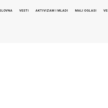
SLOVNA
VESTI
AKTIVIZAM I MLADI
MALI OGLASI
VE