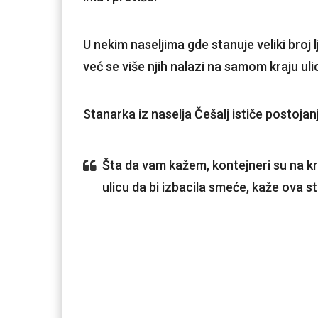
U nekim naseljima gde stanuje veliki broj
već se više njih nalazi na samom kraju ul
Stanarka iz naselja Češalj ističe postoja
Šta da vam kažem, kontejneri su na k
ulicu da bi izbacila smeće, kaže ova s