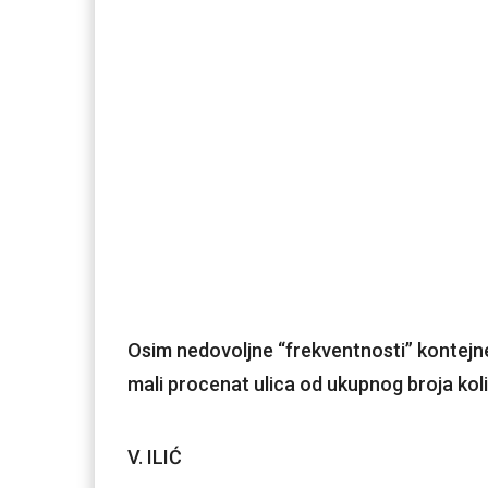
Osim nedovoljne “frekventnosti” kontejne
mali procenat ulica od ukupnog broja koli
V. ILIĆ