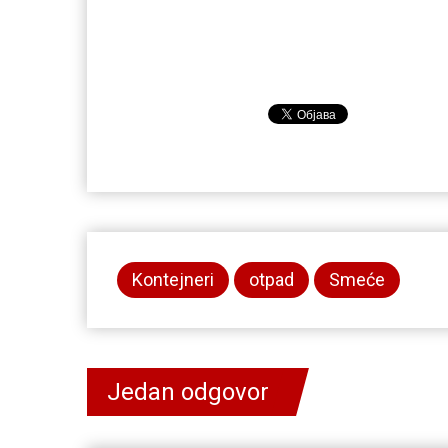
Kontejneri
otpad
Smeće
Jedan odgovor