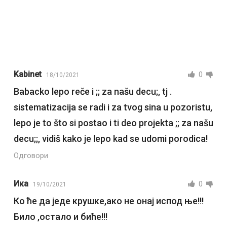
Kabinet
0
18/10/2021
Babacko lepo reče i ;; za našu decu;, tj .
sistematizacija se radi i za tvog sina u pozoristu,
lepo je to što si postao i ti deo projekta ;; za našu
decu;;, vidiš kako je lepo kad se udomi porodica!
Одговори
Ика
0
19/10/2021
Ко ће да једе крушке,ако не онај испод ње!!!
Било ,остало и биће!!!