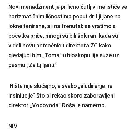
Novi menadžment je prilično ćutljiv i ne ističe se
harizmatičnim ličnostima poput dr Ljiljane na
lokne fenirane, ali na trenutak se vratimo s
početka priče, mnogi su bili šokirani kada su
videli novu pomoćnicu direktora ZC kako
gledajući film „Toma“ u bioskopu lije suze uz
pesmu „Za Ljiljanu“.
Ništa nije slučajno, a svako „aludiranje na
insiniucije“ što bi rekao skoro zaboravljeni
direktor „Vodovoda“ Đoša je namerno.
NIV