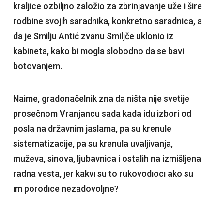
kraljice ozbiljno založio za zbrinjavanje uže i šire
rodbine svojih saradnika, konkretno saradnica, a
da je Smilju Antić zvanu Smiljče uklonio iz
kabineta, kako bi mogla slobodno da se bavi
botovanjem.
Naime, gradonačelnik zna da ništa nije svetije
prosečnom Vranjancu sada kada idu izbori od
posla na državnim jaslama, pa su krenule
sistematizacije, pa su krenula uvaljivanja,
muževa, sinova, ljubavnica i ostalih na izmišljena
radna vesta, jer kakvi su to rukovodioci ako su
im porodice nezadovoljne?