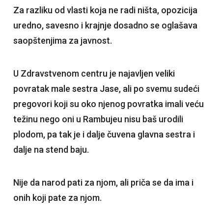
Za razliku od vlasti koja ne radi ništa, opozicija
uredno, savesno i krajnje dosadno se oglašava
saopštenjima za javnost.
U Zdravstvenom centru je najavljen veliki
povratak male sestra Jase, ali po svemu sudeći
pregovori koji su oko njenog povratka imali veću
težinu nego oni u Rambujeu nisu baš urodili
plodom, pa tak je i dalje čuvena glavna sestra i
dalje na stend baju.
Nije da narod pati za njom, ali priča se da ima i
onih koji pate za njom.