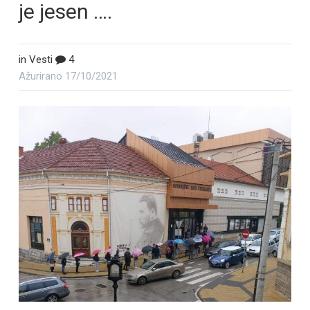
je jesen ….
in
Vesti
4
Ažurirano
17/10/2021