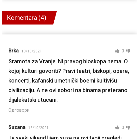
Komentara (4)
Brka
0
18/10/2021
Sramota za Vranje. Ni pravog bioskopa nema. O
kojoj kulturi govoriti? Pravi teatri, biskopi, opere,
koncerti, kafanski umetnički boemi kultivišu
civilizaciju. A ne ovi sobori na binama preterano
dijalekatski utucani.
Одговори
Suzana
0
18/10/2021
Ja svaki vikend lijem suze na ovi tvoji pregledi…