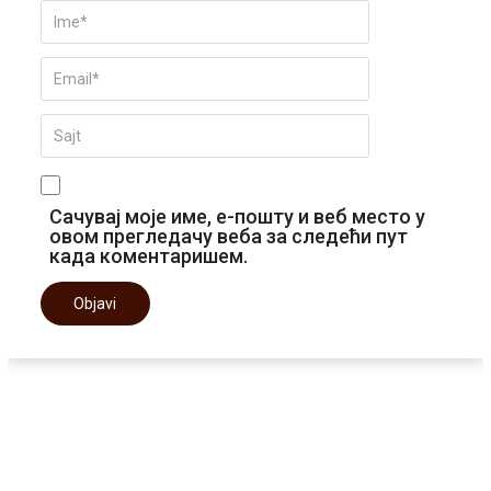
Сачувај моје име, е-пошту и веб место у
овом прегледачу веба за следећи пут
када коментаришем.