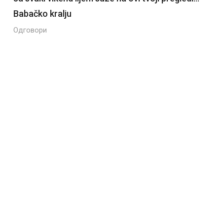
Babačko kralju
Одговори