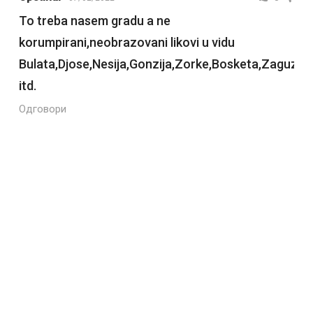
To treba nasem gradu a ne
korumpirani,neobrazovani likovi u vidu
Bulata,Djose,Nesija,Gonzija,Zorke,Bosketa,Zaguzanj
itd.
Одговори