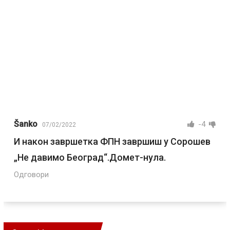
Šanko
-4
07/02/2022
И након завршетка ФПН завршиш у Сорошев
„Не давимо Београд“.Домет-нула.
Одговори