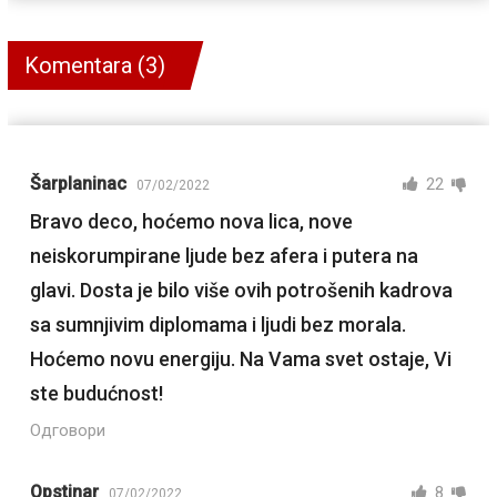
Komentara (3)
Šarplaninac
22
07/02/2022
Bravo deco, hoćemo nova lica, nove
neiskorumpirane ljude bez afera i putera na
glavi. Dosta je bilo više ovih potrošenih kadrova
sa sumnjivim diplomama i ljudi bez morala.
Hoćemo novu energiju. Na Vama svet ostaje, Vi
ste budućnost!
Одговори
Opstinar
8
07/02/2022