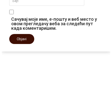
Сачувај моје име, е-пошту и веб место у
овом прегледачу веба за следећи пут
када коментаришем.