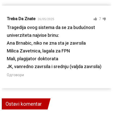
Treba Da Znate
7
26/05/2025
Tragedija ovog sistema da se za budućnost
univerziteta najvise brinu:
Ana Brnabic, niko ne zna sta je zavrsila
Milica Zavetnica, lagala za FPN
Mali, plagijator doktorata
JK, vanredno zavrsila i srednju (valjda zavrsila)
Одговори
Ostavi komentar