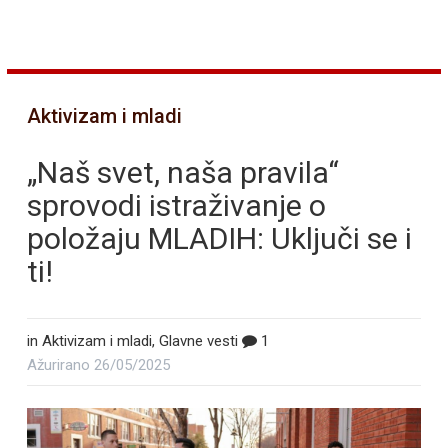
Aktivizam i mladi
„Naš svet, naša pravila“
sprovodi istraživanje o
položaju MLADIH: Uključi se i
ti!
in
Aktivizam i mladi
,
Glavne vesti
1
Ažurirano
26/05/2025