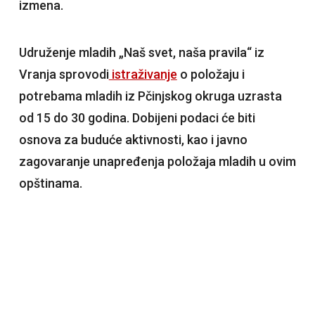
izmena.
Udruženje mladih „Naš svet, naša pravila“ iz
Vranja sprovodi
istraživanje
o položaju i
potrebama mladih iz Pčinjskog okruga uzrasta
od 15 do 30 godina. Dobijeni podaci će biti
osnova za buduće aktivnosti, kao i javno
zagovaranje unapređenja položaja mladih u ovim
opštinama.