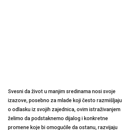
Svesni da život u manjim sredinama nosi svoje
izazove, posebno za mlade koji često razmišljaju
o odlasku iz svojih zajednica, ovim istraživanjem
želimo da podstaknemo dijalog i konkretne
promene koje bi omogućile da ostanu, razvijaju