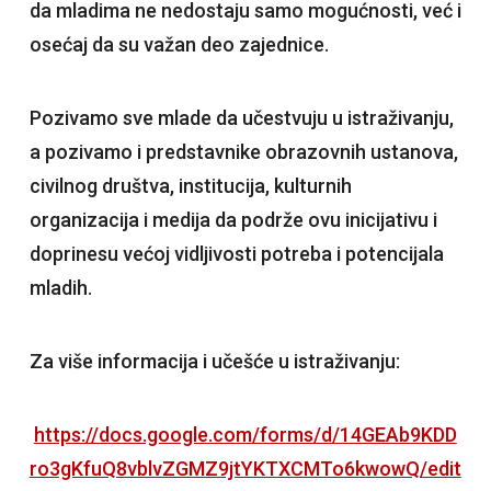
da mladima ne nedostaju samo mogućnosti, već i
osećaj da su važan deo zajednice.
Pozivamo sve mlade da učestvuju u istraživanju,
a pozivamo i predstavnike obrazovnih ustanova,
civilnog društva, institucija, kulturnih
organizacija i medija da podrže ovu inicijativu i
doprinesu većoj vidljivosti potreba i potencijala
mladih.
Za više informacija i učešće u istraživanju:
https://docs.google.com/forms/d/14GEAb9KDD
ro3gKfuQ8vblvZGMZ9jtYKTXCMTo6kwowQ/edit