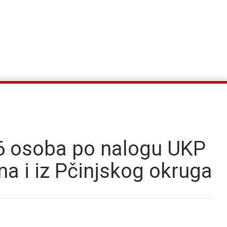
 osoba po nalogu UKP
 i iz Pčinjskog okruga