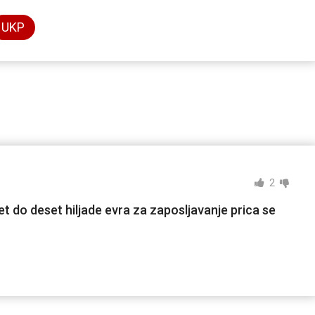
UKP
2
et do deset hiljade evra za zaposljavanje prica se