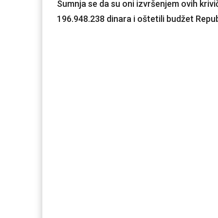
Sumnja se da su oni izvršenjem ovih krivič
196.948.238 dinara i oštetili budžet Repub