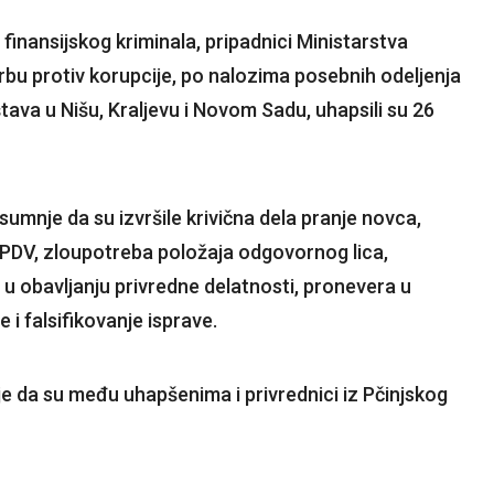
 finansijskog kriminala, pripadnici Ministarstva
rbu protiv korupcije, po nalozima posebnih odeljenja
aštava u Nišu, Kraljevu i Novom Sadu, uhapsili su 26
umnje da su izvršile krivična dela pranje novca,
 PDV, zloupotreba položaja odgovornog lica,
u obavljanju privredne delatnosti, pronevera u
e i falsifikovanje isprave.
e da su među uhapšenima i privrednici iz Pčinjskog