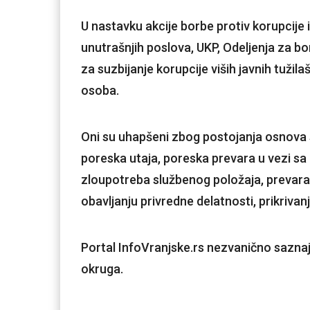
U nastavku akcije borbe protiv korupcije i
unutrašnjih poslova, UKP, Odeljenja za bo
za suzbijanje korupcije viših javnih tužil
osoba.
Oni su uhapšeni zbog postojanja osnova s
poreska utaja, poreska prevara u vezi sa
zloupotreba službenog položaja, prevara 
obavljanju privredne delatnosti, prikrivanj
Portal InfoVranjske.rs nezvanično saznaj
okruga.