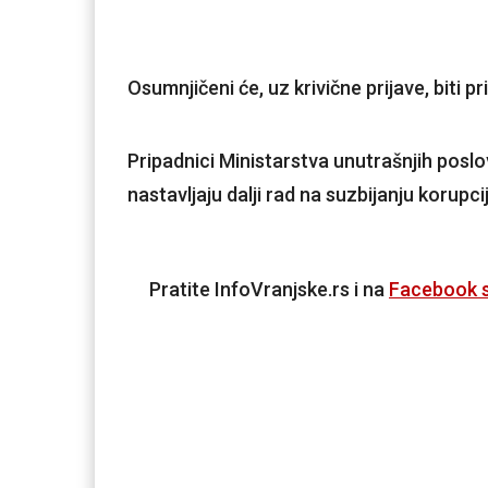
Osumnjičeni će, uz krivične prijave, biti p
Pripadnici Ministarstva unutrašnjih poslo
nastavljaju dalji rad na suzbijanju korupcije
Pratite InfoVranjske.rs i na
Facebook s