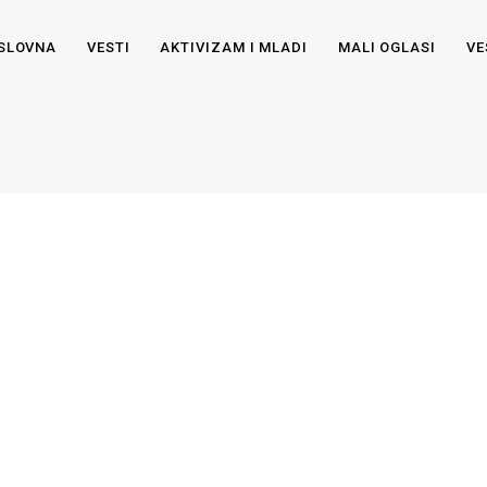
SLOVNA
VESTI
AKTIVIZAM I MLADI
MALI OGLASI
VE