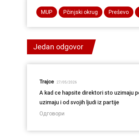
MUP
Pčinjski okrug
Preševo
Jedan odgovor
Trajce
27/05/2026
A kad ce hapsite direktori sto uzimaju p
uzimaju i od svojih ljudi iz partije
Одговори