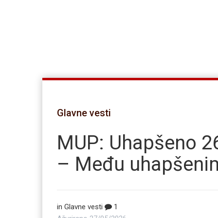
Glavne vesti
MUP: Uhapšeno 26
– Među uhapšenima
in
Glavne vesti
1