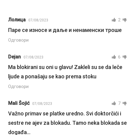
Лолица
2
07/08/2023
Паре се износе и даље и ненаменски троше
Одговори
Dejan
6
07/08/2023
Ma blokirani su oni u glavu! Zakleli su se da leče
ljude a ponašaju se kao prema stoku
Одговори
Mali Šojić
7
07/08/2023
Važno primav se platke uredno. Svi doktorčići i
sestre ne ajev za blokadu. Tamo neka blokada se
događa…