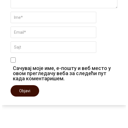
Сачувај моје име, е-пошту и веб место у
овом прегледачу веба за следећи пут
када коментаришем.