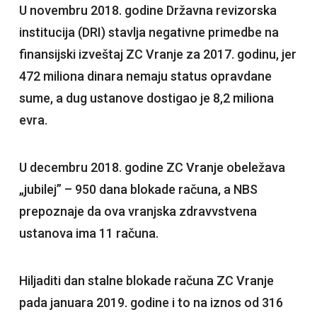
U novembru 2018. godine Državna revizorska
institucija (DRI) stavlja negativne primedbe na
finansijski izveštaj ZC Vranje za 2017. godinu, jer
472 miliona dinara nemaju status opravdane
sume, a dug ustanove dostigao je 8,2 miliona
evra.
U decembru 2018. godine ZC Vranje obeležava
„jubilej” – 950 dana blokade računa, a NBS
prepoznaje da ova vranjska zdravvstvena
ustanova ima 11 računa.
Hiljaditi dan stalne blokade računa ZC Vranje
pada januara 2019. godine i to na iznos od 316