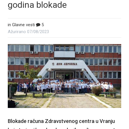
godina blokade
in
Glavne vesti
5
Ažurirano
07/08/2023
Blokade računa Zdravstvenog centra u Vranju