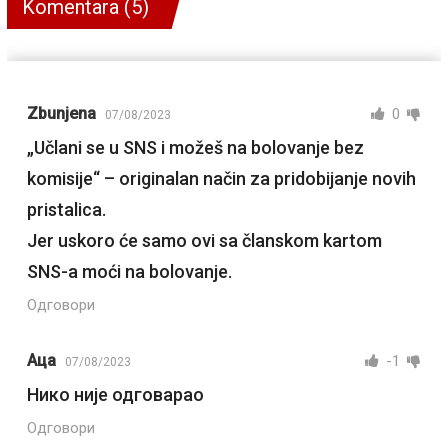
Komentara (5)
Zbunjena
0
07/08/2023
„Učlani se u SNS i možeš na bolovanje bez
komisije“ – originalan način za pridobijanje novih
pristalica.
Jer uskoro će samo ovi sa članskom kartom
SNS-a moći na bolovanje.
Одговори
Аца
-1
07/08/2023
Нико није одговарао
Одговори