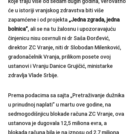
koje traju više od sedam dugih godina, verovatno
će u istoriji vranjskog zdravstva biti više
zapamćene i od projekta
„Jedna zgrada, jedna
bolnica”
, ali se na tu žalosnu i upozoravajuću
činjenicu nisu osvrnuli ni dr Saša Đorđević,
direktor ZC Vranje, niti dr Slobodan Milenković,
gradonačelnik Vranja, prilikom posete ovoj
ustanovi i Vranju Danice Grujičić, ministarke
zdravlja Vlade Srbije.
Prema podacima sa sajta „Pretraživanje dužnika
u prinudnoj naplati” u martu ove godine, na
sedmogodišnjicu blokade računa ZC Vranje, ova
ustanova je dugovala 12,5 miliona evra, a
blokada računa bila je na iznosu od 2,7 miliona